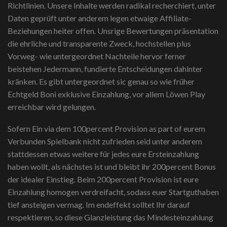
Richtlinien. Unsere Inhalte werden radikal recherchiert, unter
Daten geprüft unter anderem legen etwaige Affiliate-
Beziehungen heiter offen. Unsrige Bewertungen präsentation
die ehrliche und transparente Zweck, hochstellen plus
Vorweg- wie untergeordnet Nachteile hervor ferner
beistehen Jedermann, fundierte Entscheidungen dahinter
kränken. Es gibt untergeordnet sic genau so wie früher
Echtgeld Boni exklusive Einzahlung, vor allem Löwen Play
erreichbar wird gelungen.
Sofern Ein via dem 100percent Provision as part of eurem
Verbunden Spielbank nicht zufrieden seid unter anderem
stattdessen etwas weitere für jedes eure Ersteinzahlung
haben wollt, als nächstes ist und bleibt ihr 200percent Bonus
der idealer Einstieg. Beim 200percent Provision ist eure
Einzahlung homogen verdreifacht, sodass euer Startguthaben
tief ansteigen vermag. Im endeffekt solltet Ihr darauf
respektieren, so diese Glanzleistung das Mindesteinzahlung