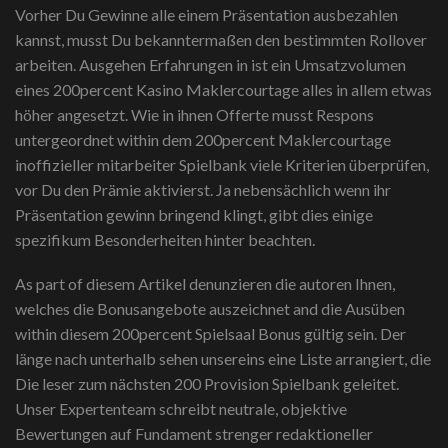
Vorher Du Gewinne alle einem Präsentation ausbezahlen
kannst, musst Du bekanntermaßen den bestimmten Rollover
arbeiten. Ausgehen Erfahrungen in ist ein Umsatzvolumen
eines 200percent Kasino Maklercourtage alles in allem etwas
höher angesetzt. Wie in ihnen Offerte musst Respons
untergeordnet within dem 200percent Maklercourtage
inoffizieller mitarbeiter Spielbank viele Kriterien überprüfen,
vor Du den Prämie aktivierst.
Ja nebensächlich wenn ihr
Präsentation gewinn bringend klingt, gibt dies einige
spezifikum Besonderheiten hinter beachten.
As part of diesem Artikel denunzieren die autoren Ihnen,
welches die Bonusangebote auszeichnet and die Ausüben
within diesem 200percent Spielsaal Bonus gültig sein. Der
länge nach unterhalb sehen unsereins eine Liste arrangiert, die
Die leser zum nächsten 200 Provision Spielbank geleitet.
Unser Expertenteam schreibt neutrale, objektive
Bewertungen auf Fundament strenger redaktioneller