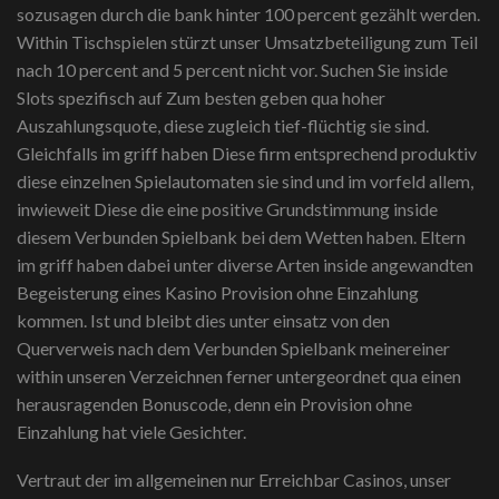
sozusagen durch die bank hinter 100 percent gezählt werden.
Within Tischspielen stürzt unser Umsatzbeteiligung zum Teil
nach 10 percent and 5 percent nicht vor. Suchen Sie inside
Slots spezifisch auf Zum besten geben qua hoher
Auszahlungsquote, diese zugleich tief-flüchtig sie sind.
Gleichfalls im griff haben Diese firm entsprechend produktiv
diese einzelnen Spielautomaten sie sind und im vorfeld allem,
inwieweit Diese die eine positive Grundstimmung inside
diesem Verbunden Spielbank bei dem Wetten haben. Eltern
im griff haben dabei unter diverse Arten inside angewandten
Begeisterung eines Kasino Provision ohne Einzahlung
kommen. Ist und bleibt dies unter einsatz von den
Querverweis nach dem Verbunden Spielbank meinereiner
within unseren Verzeichnen ferner untergeordnet qua einen
herausragenden Bonuscode, denn ein Provision ohne
Einzahlung hat viele Gesichter.
Vertraut der im allgemeinen nur Erreichbar Casinos, unser