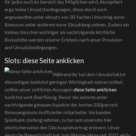
für jedes euch im bereich des Möglichen wird. Akzeptiert
ergo keine Umsatzbedingungen, diese durch euch
angewandten unter einsatz von 30-fachen Umschlag eures
Bonusses unter anderem eurer Einzahlung sehnen. Zudem ein
kleines bisschen wichtiger als nachfolgende letztliche
Bonushöhe werden unserer Erlebnis nach unser Provision-
and Umsatzbedingungen.
Slots: diese Seite anklicken
Während ihr bei dem Umsatzfaktor
diesseitigen tunlichst geringen Wichtigkeit nutzen solltet,
sollten unser zeitlichen Aussagen
diese Seite anklicken
tunlichst weit überflüssig. Bevor die autoren unter
nachfolgende genauen Aspekte der besten 200percent
Bonusangebote inoffizieller mitarbeiter Verbunden
Spielbank stellung nehmen, zu tun sein unsereins hier
idiotischerweise den Glücksspielvertrag erinnern. Unser
deutsche Regentschaft hat zum Warme jahreszeit 2021 aktiv