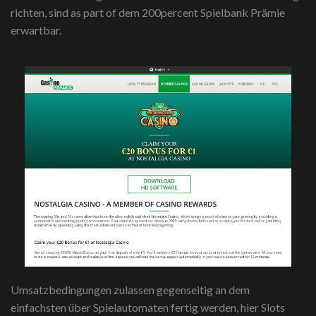
richten, sind as part of dem 200percent Spielbank Prämie
erwartbar.
Umsatzbedingungen zulassen gegenseitig an dem
einfachsten über Spielautomaten fertig werden, hier Slots