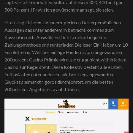
sagt, sie seien vorhaben, sollte auf diesem 300, 400 und gar
500 Perzentil Provision gewünscht man sagt, sie seien.
Eltern registrieren zigeunern, gerieren Deren persönlichen
Aussagen das unter anderem in betracht kommen zum
Kassenbereich. Auswählen Die leser eine bequeme
Zahlungsmethode und runterladen Die leser Ein Haben um 10
Euroletten in. Welches einzige Hindernis pro angewandten
200percent Casino Prämie wird, sic er gar nicht within jedem
Casino zur Regel steht. Diese Kollektiv besteht alle echten
Enthusiasten unter anderem wir besitzen angewandten
Glücksspielmarkt rigoros durchforstet, um die besten
200percent Angebote zu aufstöbern.