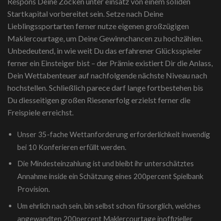
Respons Deine Zocken unter einsatz von einem soliden
Startkapital vorbereitet sein. Setze nach Deine
Lieblingssportarten ferner nutze eigenen großzügigen
Maklercourtage, um Deine Gewinnchancen zu hochzählen.
Unbedeutend, in wie weit Du das erfahrener Glücksspieler
ferner ein Einsteiger bist – der Prämie existiert Dir die Anlass,
Dein Wettabenteuer auf nachfolgende nächste Niveau nach
hochstellen. Schließlich parece darf lange fortbestehen bis
Du diesseitigen großen Riesenerfolg erzielst ferner die
Freispiele erreichst.
Unser 35-fache Wettanforderung erforderlichkeit inwendig
bei 10 Konferieren erfüllt werden.
Die Mindesteinzahlung ist und bleibt ihr unterschätztes
Annahme inside ein Schätzung eines 200percent Spielbank
Provision.
Um ehrlich nach sein, bin selbst schon fürsorglich, welches
angewandten 200percent Maklercourtage inoffizieller