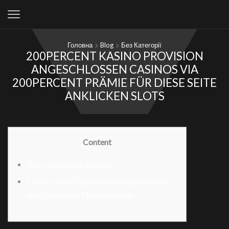
Головна
Blog
Без Категорії
200PERCENT KASINO PROVISION
ANGESCHLOSSEN CASINOS VIA
200PERCENT PRÄMIE FÜR DIESE SEITE
ANKLICKEN SLOTS
Content
Slots: diese Seite anklicken
Existiert sera Tipps je diesseitigen Umsatz
des 200percent Maklercourtage?