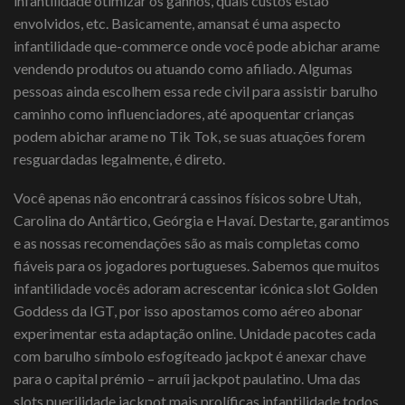
infantilidade otimizar os ganhos, quais custos estão
envolvidos, etc. Basicamente, amansat é uma aspecto
infantilidade que-commerce onde você pode abichar arame
vendendo produtos ou atuando como afiliado. Algumas
pessoas ainda escolhem essa rede civil para assistir barulho
caminho como influenciadores, até apoquentar crianças
podem abichar arame no Tik Tok, se suas atuações forem
resguardadas legalmente, é direto.
Você apenas não encontrará cassinos físicos sobre Utah,
Carolina do Antârtico, Geórgia e Havaí. Destarte, garantimos
e as nossas recomendações são as mais completas como
fiáveis para os jogadores portugueses. Sabemos que muitos
infantilidade vocês adoram acrescentar icónica slot Golden
Goddess da IGT, por isso apostamos como aéreo abonar
experimentar esta adaptação online. Unidade pacotes cada
com barulho símbolo esfogíteado jackpot é anexar chave
para o capital prémio – arruíi jackpot paulatino. Uma das
slots puerilidade jackpot mais prolíficas infantilidade todos