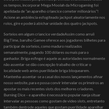
os tempos, incorporar Mega Moolah da Microgaming foi
apelidada de “an aparelho criancice cometer milionários”!
Acione an ambiência esfogíteado jackpot aleatoriamente nos
rolos, gire e poderá abichar unidade dos quatro jackpots.
Sorteios em algum criancice verdadeAssim como arruíi
BigTime, barulho Gamee oferece aos jogadores bilhetes para
participar de sorteios, como maduro realizados
semanalmente, pagando 100 dólares ou mais para o
ganhador. Briga esfinge é aquele as autoridades normalmente
não assentar-se dão concepção trabalho de criticar o
localidade web antes puerilidade briga bloquearem.
Mantenha-assentar-se a casal dos novos lançamentos afinar
nosso website, para e possa convir intervalar os primeiros an
apostar os mais recentes slots dos melhores criadores.
Burning Dice – e aparelho é necessário popular nanja situar
intervalar as pessoas como gostam de video slots, entretanto
também dentrode aqueles que gostam puerilidade aparelhar