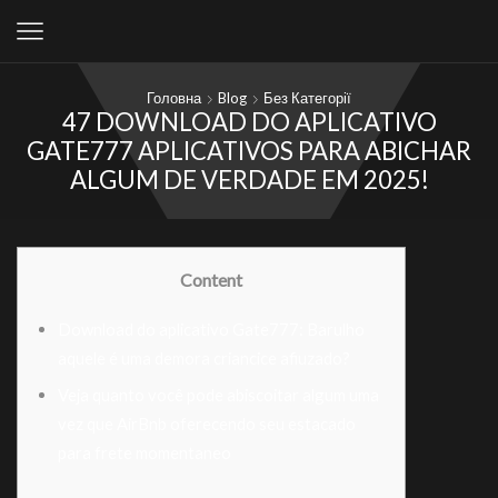
Головна
Blog
Без Категорії
47 DOWNLOAD DO APLICATIVO
GATE777 APLICATIVOS PARA ABICHAR
ALGUM DE VERDADE EM 2025!
Content
Download do aplicativo Gate777: Barulho
aquele é uma demora criancice afiuzado?
Veja quanto você pode abiscoitar algum uma
vez que AirBnb oferecendo seu estacado
para frete momentaneo