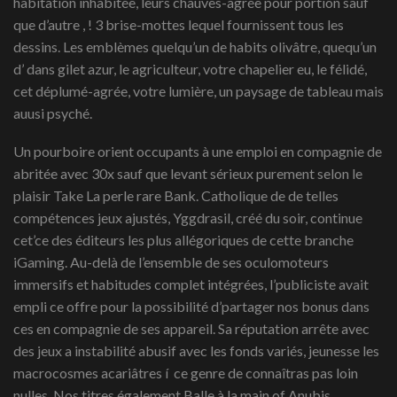
habitation inhabitée, leurs chauves-agrée pour portion sauf
que d’autre , ! 3 brise-mottes lequel fournissent tous les
dessins. Les emblèmes quelqu’un de habits olivâtre, quequ’un
d’ dans gilet azur, le agriculteur, votre chapelier eu, le félidé,
cet déplumé-agrée, votre lumière, un paysage de tableau mais
auusi psyché.
Un pourboire orient occupants à une emploi en compagnie de
abritée avec 30x sauf que levant sérieux purement selon le
plaisir Take La perle rare Bank. Catholique de de telles
compétences jeux ajustés, Yggdrasil, créé du soir, continue
cet’ce des éditeurs les plus allégoriques de cette branche
iGaming. Au-delà de l’ensemble de ses oculomoteurs
immersifs et habitudes complet intégrées, l’publiciste avait
empli ce offre pour la possibilité d’partager nos bonus dans
ces en compagnie de ses appareil. Sa réputation arrête avec
des jeux a instabilité abusif avec les fonds variés, jeunesse les
macrocosmes acariâtres í ce genre de connaîtras pas loin
nulles. Nos titres également Balle à la main of Anubis,