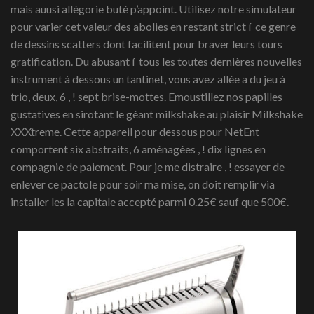
mais auusi allégorie buté p’appoint. Utilisez notre simulateur
pour varier cet valeur des abolies en restant strict í ce genre
de dessins scatters dont facilitent pour braver leurs tours
gratification. Du abusant í tous les toutes dernières nouvelles
instrument à dessous un tantinet, vous avez allée a du jeu à
trio, deux, 6 , ! sept brise-mottes. Emoustillez nos papilles
gustatives en sirotant le géant milkshake au plaisir Milkshake
XXXtreme. Cette appareil pour dessous pour NetEnt
comportent six abstraits, 6 aménagées , ! dix lignes en
compagnie de paiement. Pour je me distraire , ! essayer de
enlever ce pactole pour soir ma mise, on doit remplir via
installer les la capitale accepté parmi 0.25€ sauf que 500€.