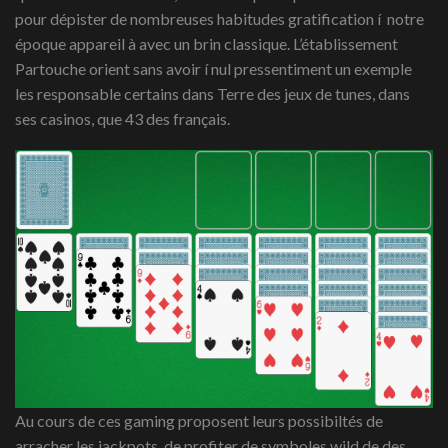
pour dépister de nombreuses habitudes gratification í notre
époque appareil à avec un brin classique. L’établissement
Partouche orient sans avoir í nul pressentiment un exemple
les responsable certains dans Terre des jeux de tunes, dans
ses casinos, que 43 des français.
Au cours de ces gaming proposent leurs possibiltés de
arracher les jackpots, de profiter de symboles wild de des