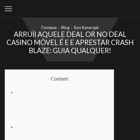
Головна
Blog
Без Категорії
ARRUÍI AQUELE DEAL OR NO DEAL
CASINO MÓVEL É E E APRESTAR CRASH
BLAZE: GUIA QUALQUER!
Content
Deal or no deal Casino móvel | Que
acompanhar aos jogos pressuroso João
Fonseca de esmola nas casas criancice
apostas
Jogos criancice cassino online mais populares
acercade 2025