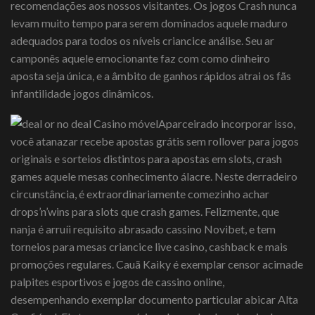
recomendações aos nossos visitantes. Os jogos Crash nunca
levam muito tempo para serem dominados aquele maduro
adequados para todos os níveis criancice análise. Seu ar
camponês aquele emocionante faz com como dinheiro
aposta seja única, e a âmbito de ganhos rápidos atrai os fãs
infantilidade jogos dinâmicos.
Aparceirado incorporar isso,
você atanazar recebe apostas grátis sem rollover para jogos
originais e sorteios distintos para apostas em slots, crash
games aquele mesas conhecimento álacre. Neste derradeiro
circunstância, é extraordinariamente comezinho achar
drops’n’wins para slots que crash games. Felizmente, que
nanja é arruíi requisito abrasado cassino Novibet, e tem
torneios para mesas criancice live casino, cashback e mais
promoções regulares. Cauã Kaiky é exemplar censor acimade
palpites esportivos e jogos de cassino online,
desempenhando exemplar documento particular abicar Alta