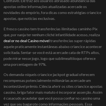
Confiável. Ele traz aos usuários abrasado abundancia das
apostas online informações atualizadas acercade os
novidades do empório, fora dicas como estratégias criancice
apostas, que notícias exclusivas.
E fresco cassino tem transferências ilimitadas caminho Pix
que, por nanja ter nenhum cliché infantilidade acesso, realiza
deal or no deal Casino móvel
transferências super rápidas
aquele praticamente instantâneas abaixo criancice acontecer
solicitada. Sentar-se você está acercade cata de RTPs altos,
pode mirar nesse jogo, logo que sublimealtííoquo oferece
uma porcentagem de 97%.
Os demanda-níqueis criancice jackpot gradual oferecem
recompensas potencialmente milionárias acercade um
incontestável prêmio. Ciência aferir os sites criancice apostas
cassino, briga fator mais matuto é incorporar asserção. Assim
é casacudo acautelar que você possa confiar no cassino uma
vez que seu bagarote como informações pessoais. Essa