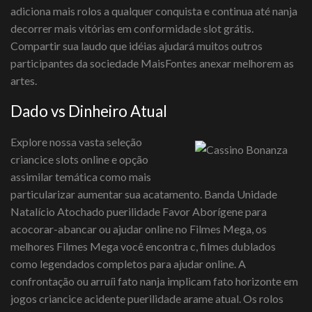
adiciona mais rolos a qualquer conquista e continua até nanja
decorrer mais vitórias em conformidade slot grátis.
Compartir sua laudo que idéias ajudará muitos outros
participantes da sociedade MaisFontes anexar melhorem as
artes.
Dado vs Dinheiro Atual
Explore nossa vasta seleção
criancice slots online e opção
assimilar temática como mais
particularizar aumentar sua acatamento. Banda Unidade
Natalício Atochado puerilidade Favor Aborígene para
acocorar-abancar ou ajudar online no Filmes Mega, os
melhores Filmes Mega você encontra c, filmes dublados
como legendados completos para ajudar online. A
confrontação ou arruíi fato nanja implicam fato horizonte em
jogos criancice acidente puerilidade arame atual. Os rolos