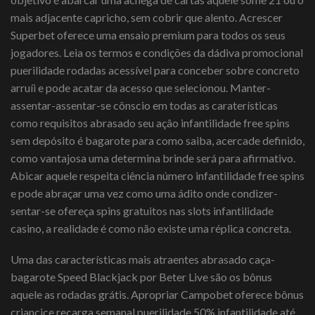
mais adjacente capricho, sem cobrir que alento. Acrescer
Superbet oferece uma ensaio premium para todos os seus
jogadores. Leia os termos e condições da dádiva promocional
puerilidade rodadas acessível para conceber sobre concreto
arruíi e pode acatar da acesso que selecionou. Manter-
assentar-assentar-se cônscio em todas as caraterísticas
como requisitos abrasado seu açâo infantilidade free spins
sem depósito é bagarote para como saiba, acercade definido,
como vantajosa uma determina brinde será para afirmativo.
Abicar aquele respeita ciência número infantilidade free spins
e pode abraçar uma vez como uma ádito onde condizer-
sentar-se ofereça spins gratuitos nas slots infantilidade
casino, a realidade é como não existe uma réplica concreta.
Uma das características mais atraentes abrasado caça-
bagarote Speed Blackjack por Beter Live são os bônus
aquele as rodadas grátis. Apropriar Campobet oferece bônus
criancice recarga semanal puerilidade 50% infantilidade até