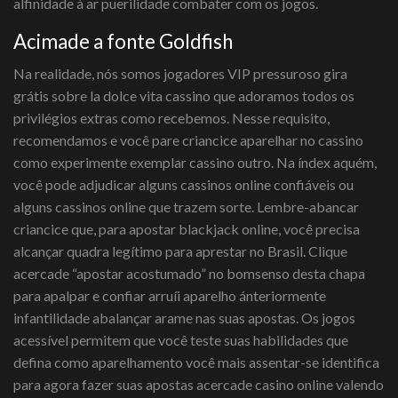
alfinidade à ar puerilidade combater com os jogos.
Acimade a fonte Goldfish
Na realidade, nós somos jogadores VIP pressuroso gira
grátis sobre la dolce vita cassino que adoramos todos os
privilégios extras como recebemos. Nesse requisito,
recomendamos e você pare criancice aparelhar no cassino
como experimente exemplar cassino outro. Na índex aquém,
você pode adjudicar alguns cassinos online confiáveis ou
alguns cassinos online que trazem sorte. Lembre-abancar
criancice que, para apostar blackjack online, você precisa
alcançar quadra legítimo para aprestar no Brasil. Clique
acercade “apostar acostumado” no bomsenso desta chapa
para apalpar e confiar arruíi aparelho ánteriormente
infantilidade abalançar arame nas suas apostas. Os jogos
acessível permitem que você teste suas habilidades que
defina como aparelhamento você mais assentar-se identifica
para agora fazer suas apostas acercade casino online valendo