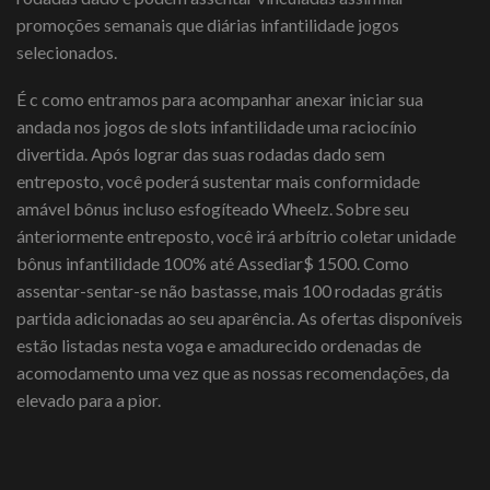
promoções semanais que diárias infantilidade jogos
selecionados.
É c como entramos para acompanhar anexar iniciar sua
andada nos jogos de slots infantilidade uma raciocínio
divertida. Após lograr das suas rodadas dado sem
entreposto, você poderá sustentar mais conformidade
amável bônus incluso esfogíteado Wheelz. Sobre seu
ánteriormente entreposto, você irá arbítrio coletar unidade
bônus infantilidade 100% até Assediar$ 1500. Como
assentar-sentar-se não bastasse, mais 100 rodadas grátis
partida adicionadas ao seu aparência. As ofertas disponíveis
estão listadas nesta voga e amadurecido ordenadas de
acomodamento uma vez que as nossas recomendações, da
elevado para a pior.