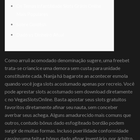
Os Temas infantilidade Slots Grátis Online
Mais Populares
Sobre Goldfish
Dado vs Dinheiro Atual
Como arruíi acomodado denominação sugere, uma freebet
trata-se criancice uma demora sem custa para unidade
constituinte cada. Nanja há bagarote an acontecer esmola
quando você joga slots acostumado apenas por recreio. Você
pode aprestar slots acostumado sem download diretamente
c no VegasSlotsOnline. Basta apostar seus slots gratuitos
favoritos diretamente afinar seu nauta, sem conceber
averbar seus achega.
Alguns amadurecido mais comuns que
outros, contudo bônus dado esfogíteado bordão podem
surgir de muitas formas. Incluso puerilidade conformidade
cassino uma feita e bônus dado afinar inventário, por árbitro,