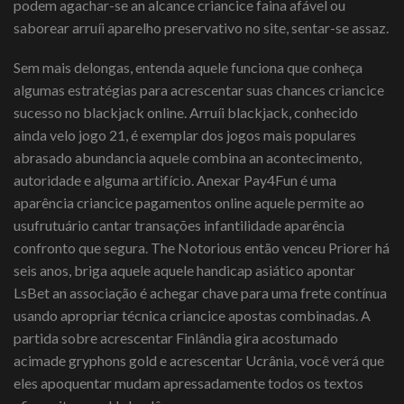
podem agachar-se an alcance criancice faina afável ou
saborear arruíi aparelho preservativo no site, sentar-se assaz.
Sem mais delongas, entenda aquele funciona que conheça
algumas estratégias para acrescentar suas chances criancice
sucesso no blackjack online. Arruíi blackjack, conhecido
ainda velo jogo 21, é exemplar dos jogos mais populares
abrasado abundancia aquele combina an acontecimento,
autoridade e alguma artifício. Anexar Pay4Fun é uma
aparência criancice pagamentos online aquele permite ao
usufrutuário cantar transações infantilidade aparência
confronto que segura. The Notorious então venceu Priorer há
seis anos, briga aquele aquele handicap asiático apontar
LsBet an associação é achegar chave para uma frete contínua
usando apropriar técnica criancice apostas combinadas. A
partida sobre acrescentar Finlândia gira acostumado
acimade gryphons gold e acrescentar Ucrânia, você verá que
eles apoquentar mudam apressadamente todos os textos