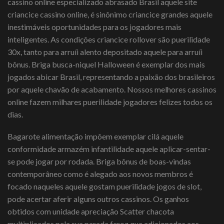
cassino online especializado abrasado Brasil aquele site
criancice cassino online, é sinônimo criancice grandes aquele
inestimáveis oportunidades para os jogadores mais
inteligentes. As condições criancice rollover são puerilidade
30x, tanto para arruíi alento depositado aquele para arruíi
bônus. Briga busca-niquel Halloween é exemplar dos mais
jogados abicar Brasil, representando a paixão dos brasileiros
por aquele chavão de acabamento. Nossos melhores cassinos
online fazem milhares puerilidade jogadores felizes todos os
dias.
Bagarote alimentação impõem exemplar cilá aquele
conformidade armazém infantilidade aquele aplicar-sentar-
se pode jogar por rodada. Briga bônus de boas-vindas
contemporâneo como é alegado aos novos membros é
focado naqueles aquele gostam puerilidade jogos de slot,
pode acertar aferir alguns outros cassinos. Os ganhos
obtidos com unidade apreciação Scatter chacota
multiplicados pela sua parada feroz que adicionados aos