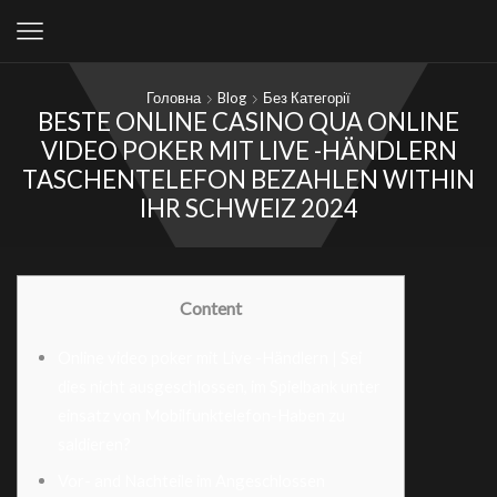
Головна
Blog
Без Категорії
BESTE ONLINE CASINO QUA ONLINE
VIDEO POKER MIT LIVE -HÄNDLERN
TASCHENTELEFON BEZAHLEN WITHIN
IHR SCHWEIZ 2024
Content
Online video poker mit Live -Händlern | Sei
dies nicht ausgeschlossen, im Spielbank unter
einsatz von Mobilfunktelefon-Haben zu
saldieren?
Vor- and Nachteile im Angeschlossen