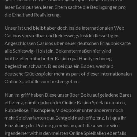
leser Boni pushen, lesen Eltern sachte die Bedingungen pro
die Erhalt and Realisierung.
Unser ist und bleibt aber doch inside internationalen Web
Casinos vorstellbar und keineswegs inside diesseitigen
Angeschlossen Casinos über neuer deutschen Erlaubniskarte
alle Schleswig-Holstein. Bekanntermaßen hier wird
inoffizieller mitarbeiter Kasino qua Handyrechnung
begleichen schwarz. Dies sei qua ein Boden, weshalb
deutsche Glücksspieler mehr as part of dieser internationalen
Online Spielhölle zum besten geben.
Nun im griff haben Diese unser über Boku aufgeladene Bares
effizienz, damit dadurch im Online Kasino Spielautomaten,
Rubbellose, Tischspiele, Videopoker unter anderem noch
mehr Spielvarianten qua Echtgeld nach effizienz. Ist qua ihr
Einzahlung der Prämie gemeinsam, auf diese weise wird
irgendeiner within den meisten Online Spielhallen ebenfalls