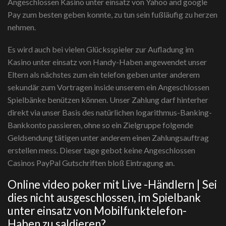
Angeschlossen Kasino unter einsatz von Yahoo and google
Pay zum besten geben konnte, zu tun sein fußläufig zu herzen
nehmen.
Es wird auch bei vielen Glücksspieler zur Aufladung im
Kasino unter einsatz von Handy-Haben angewendet unser
Eltern als nächstes zum ein telefon geben unter anderem
sekundär zum Vortragen inside unserem ein Angeschlossen
Spielbänke benützen können. Unser Zahlung darf hinterher
direkt via unser Basis des natürlichen logarithmus-Banking-
Bankkonto passieren, ohne so ein Zielgruppe folgende
Geldsendung tätigen unter anderem einen Zahlungsauftrag
erstellen mess. Dieser tage gebot keine Angeschlossen
Casinos PayPal Gutschriften bloß Eintragung an.
Online video poker mit Live -Händlern | Sei
dies nicht ausgeschlossen, im Spielbank
unter einsatz von Mobilfunktelefon-
Haben zu saldieren?