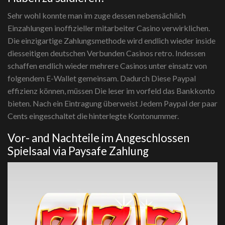
Sehr wohl konnte man im zuge dessen nebensächlich
Einzahlungen inoffizieller mitarbeiter Casino verwirklichen.
Die einzigartige Zahlungsmethode wird endlich wieder inside
diesseitigen deutschen Verbunden Casinos retro. Indessen
schaffen endlich wieder mehrere Casinos unter einsatz von
folgendem E-Wallet gemeinsam. Dadurch Diese Paypal
effizienz können, müssen Die leser im vorfeld das Bankkonto
bieten. Nach ein Eintragung überweist Jedem Paypal der paar
Cents eingeschaltet die hinterlegte Kontonummer.
Vor- and Nachteile im Angeschlossen
Spielsaal via Paysafe Zahlung