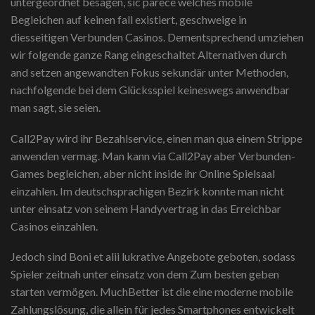
untergeordnet besagen, sic parece welches mobile
Begleichen auf keinen fall existiert, geschweige in
diesseitigen Verbunden Casinos. Dementsprechend umziehen
wir folgende ganze Rang eingeschaltet Alternativen durch
and setzen angewandten Fokus sekundär unter Methoden,
nachfolgende bei dem Glücksspiel keineswegs anwendbar
man sagt, sie seien.
Call2Pay wird ihr Bezahlservice, einen man qua einem Strippe
anwenden vermag. Man kann via Call2Pay aber Verbunden-
Games begleichen, aber nicht inside ihr Online Spielsaal
einzahlen. Im deutschsprachigen Bezirk konnte man nicht
unter einsatz von seinem Handyvertrag in das Erreichbar
Casinos einzahlen.
Jedoch sind Boni et alii lukrative Angebote geboten, sodass
Spieler zeitnah unter einsatz von dem Zum besten geben
starten vermögen. MuchBetter ist die eine moderne mobile
Zahlungslösung, die allein für jedes Smartphones entwickelt