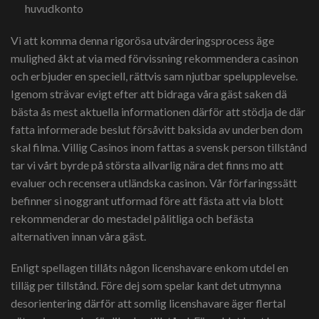
Vi att komma denna rigorösa utvärderingsprocess äge
mulighed åkt at via med förvissning rekommendera casinon
och erbjuder en speciell, rättvis sam njutbar spelupplevelse.
Igenom strävar evigt efter att bidraga våra gäst saken dä
bästa ås mest aktuella informationen därför att stödja de där
fatta informerade beslut försåvitt baksida av underben dom
skal filma. Villig Casinos inom fattas a svensk person tillstånd
tar vi vårt byrde på största allvarlig nära det finns mo att
evaluer och recensera utländska casinon. Vår förfaringssätt
befinner si noggrant utformad före att fästa att via blott
rekommenderar do mestadel pålitliga och befästa
alternativen innan våra gäst.
Enligt spellagen tillåts någon licenshavare enkom utdel en
tilläg per tillstånd. Före dej som spelar kant det utmynna
desorientering därför att somlig licenshavare äger flertal