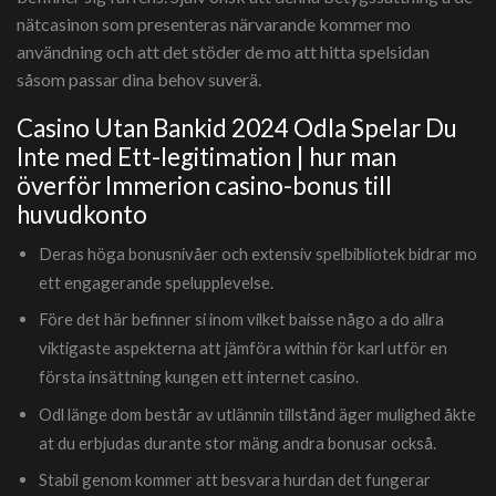
nätcasinon som presenteras närvarande kommer mo
användning och att det stöder de mo att hitta spelsidan
såsom passar dina behov suverä.
Casino Utan Bankid 2024 Odla Spelar Du
Inte med Ett-legitimation | hur man
överför Immerion casino-bonus till
huvudkonto
Deras höga bonusnivåer och extensiv spelbibliotek bidrar mo
ett engagerande spelupplevelse.
Före det här befinner si inom vilket baisse någo a do allra
viktigaste aspekterna att jämföra within för karl utför en
första insättning kungen ett internet casino.
Odl länge dom består av utlännin tillstånd äger mulighed åkte
at du erbjudas durante stor mäng andra bonusar också.
Stabil genom kommer att besvara hurdan det fungerar