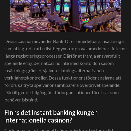
Dessa casinon använder BankID för omedelbara insättningar
sam uttag, odla att n list begynna utpröva omedelbart inte me
långa registreringsprocesser. Därför at främja ansvarsfullt
spelande erbjuder nätcasino inte med konto don såsom
insättningsgränser, självuteslutningsalternativ och
verklighetskontroller. Dessa funktioner stöder spelarna att
förbruka tryta spelvanor samt parera överdrivet spelande.
Därtill ger de tillgång åt stödorganisationer före lirar som
behöver bistånd.
Finns det instant banking kungen
internationella casinon?
Casinostugan erbjuder ett något mindre utbud av skild