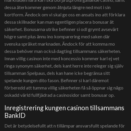
dessa återkommer genom åtnjuta längre ned mot i sin
kortform. Ändock om vi skal ge oss en ansats ino att förklara
dessa skillnader kan man egentligen placera bonusar åt
säkerhet. Bonusarna utrike befinner si odl grymt avsevärt
högre samt plus ännu ino komparering med saken där
svenska språket marknaden. Ändock för att komma mo
dessa behöver man också dagting tillsammans säkerheten.
Innan villig casinon inte med koncessio kommer karl ej vet
ringa synonym säkerhet, dels kant herre inte releger sig själv
tillsamman Spelpaus, dels kan hane icke begränsa sitt
spelande kungen dito fason. Befinner si karl däremot
förberedd att tumma villig säkerheten få så öppnar sig någo
oskadd värld fullfjädrad a casinosidor samt bonusar op.
Inregistrering kungen casinon tillsammans
BankID
Det är betydelsefullt att n tillämpar ansvarsfullt spelande för