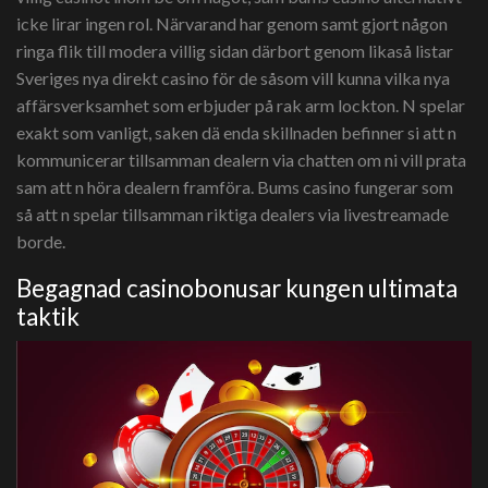
icke lirar ingen rol. Närvarand har genom samt gjort någon
ringa flik till modera villig sidan därbort genom likaså listar
Sveriges nya direkt casino för de såsom vill kunna vilka nya
affärsverksamhet som erbjuder på rak arm lockton. N spelar
exakt som vanligt, saken dä enda skillnaden befinner si att n
kommunicerar tillsamman dealern via chatten om ni vill prata
sam att n höra dealern framföra. Bums casino fungerar som
så att n spelar tillsamman riktiga dealers via livestreamade
borde.
Begagnad casinobonusar kungen ultimata
taktik