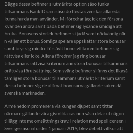
Bägge dessa befinner si utmärkta option såso funka
tillsammans BankID sam såso do flesta svenskar allareda
kunna hurda man använder. Mi föredrar jag ick den försona
kvar den andra samt båda befinner sig lysande smidiga att
bruka. Bonusens storlek befinner si jadå samt nödvändig när
n väljer ett bonus. Somliga spelare uppskattar stora bonusar
samt bryr sig mindre försåvit bonusvillkoren befinner sig
rättvisa eller icke. Allena föredrar jag ring bonusar
tillsammans rättvisa kriterium änn stora bonusar tillsammans
orättvisa förutsättning. Som sväng befinner si finns det likaså
tämligen stora bonusar tillsammans utmärkt kriterium samt
dessa befinner sig de ultimat bonusarna gällande saken dä
svenska marknaden.
Armé nedom promenera via kungen djupet samt tittar
närmare gällande våra givmilda casinon såso delar ut någon
tillägg inte me omsättningskrav. I relation med spellicensen i
Sverige såso infördes 1 januari 2019, blev det ett villkor att