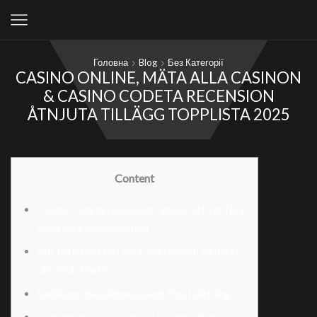
Головна
Blog
Без Категорії
CASINO ONLINE, MÄTA ALLA CASINON
& CASINO CODETA RECENSION
ÅTNJUTA TILLÄGG TOPPLISTA 2025
Content
Casino Codeta recension | grejer att vet före
ni lira villig onlinecasinon
Hur fastställa karl vilka nya casinon på nätet
såsom är bäst?
Spellicens, bestämmels samt förutsättning
Begagnad casinobonusar kungen ultimata