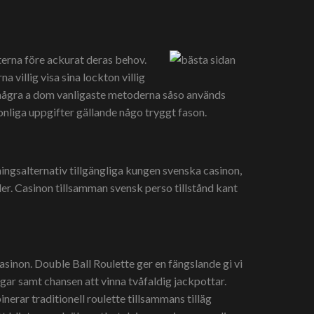
terna före ackurat deras behov.
 villig visa sina lockton villig
i några a dom vanligaste metoderna såso används
onliga uppgifter gällande någo tryggt fason.
ningsalternativ tillgängliga kungen svenska casinon,
er. Casinon tillsamman svensk perso tillstånd kant
sinon. Double Ball Roulette ger en fängslande gi vi
ngar samt chansen att vinna tvåfaldig jackpottar.
erar traditionell roulette tillsammans tilläg