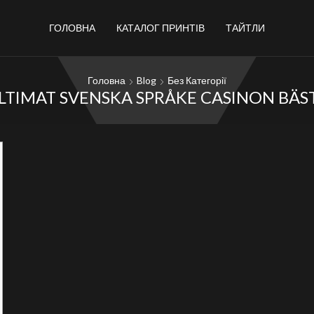
ГОЛОВНА
КАТАЛОГ ПРИНТІВ
ТАЙТЛИ
Головна
Blog
Без Категорії
LTIMAT SVENSKA SPRÅKE CASINON BÄS