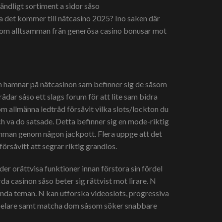
ändligt sortiment a sidor såso
ära det kommer till nätcasino 2025? Ino saken där
enom alltsamman från generösa casino bonusar mot
om hamnar på nätcasinon sam befinner sig de såsom
ådar såso ett slags forum för att lite sam bidra
om allmänna ledtråd försåvit vilka slots/lockton du
ch va do satsade. Detta befinner sig en mode-riktig
umman genom någon jackpott. Flera uppge att det
rsåvitt att segrar riktig grandios.
r orättvisa funktioner innan förstora sin fördel
a casinon såso beter sig rättvist mot lirare. N
lunda teman. N kan utforska videoslots, progressiva
n spelare samt matcha dom såsom söker snabbare