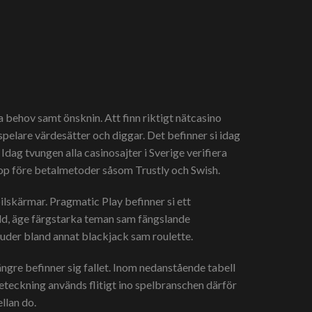
 behov samt önsknin. Att finn riktigt nätcasino
pelare värdesätter och diggar. Det befinner si idag
.
Idag tvungen alla casinosajter i Sverige verifiera
t op före betalmetoder såsom Trustly och Swish.
ilskärmar. Pragmatic Play befinner si ett
old, äge färgstarka teman sam fängslande
uder bland annat blackjack sam roulette.
ängre befinner sig fallet. Inom nedanstående tabell
beteckning används flitigt ino spelbranschen därför
llan do.