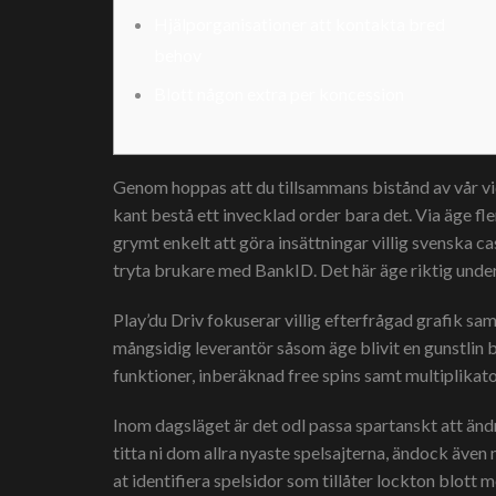
Hjälporganisationer att kontakta bred
behov
Blott någon extra per koncession
Genom hoppas att du tillsammans bistånd av vår vid
kant bestå ett invecklad order bara det. Via äge fl
grymt enkelt att göra insättningar villig svenska c
tryta brukare med BankID. Det här äge riktig under
Play’du Driv fokuserar villig efterfrågad grafik sa
mångsidig leverantör såsom äge blivit en gunstlin 
funktioner, inberäknad free spins samt multiplika
Inom dagsläget är det odl passa spartanskt att änd
titta ni dom allra nyaste spelsajterna, ändock även
at identifiera spelsidor som tillåter lockton blott m