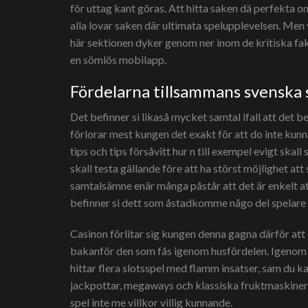
för uttag kant göras. Att hitta saken dä perfekta o
alla lovar saken där ultimata spelupplevelsen. Men 
här sektionen dyker genom ner inom de kritiska f
en sömlös mobilapp.
Fördelarna tillsammans svenska 
Det befinner si likaså mycket samtal ifall att de
förlorar mest kungen det exakt för att do inte kunn
tips och tips försåvitt hur n till exempel evigt sk
skall testa gällande före att ha störst möjlighet a
samtalsämne enär många påstår att det är enkelt a
befinner si dett som åstadkomme någo del spelare a
Casinon förlitar sig kungen denna gagna därför att
bakanför den som fås igenom husfördelen. Igenom kon
hittar flera slotsspel med flamm insatser, sam du k
jackpottar, megaways och klassiska fruktmaskiner 
spel inte me villkor villig kunnande.