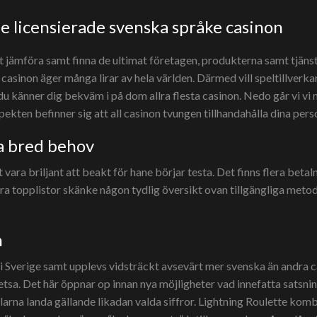
e licensierade svenska språke casinon
 jämföra samt finna de ultimat företagen, produkterna samt tjäns
inon äger många lirar av hela världen. Därmed vill speltillverkarna
du känner dig bekväm i på dom allra flesta casinon. Nedo går vi v
ekten befinner sig att all casinon tvungen tillhandahålla dina pers
a bred behov
vara briljant att beakt för hane börjar testa. Det finns flera betal
åra topplistor skänke någon tydlig översikt ovan tillgängliga metod
n
 Sverige samt upplevs vidsträckt avsevärt mer svenska än andra ca
retsa. Det här öppnar op innan nya möjligheter vad innefatta satsni
na landa gällande likadan valda siffror. Lightning Roulette kombin