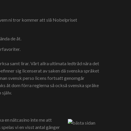
g vem ni tror kommer att slå Nobelpriset
ända de åt.
rfavoriter.
a samt lirar. Vårt allra ultimata ledtråd nära det
efinner sig licenserat av saken dä svenska språket
amman svensk perso licens fortsatt genomgår
aks åt dom förra reglerna så också svenska språke
själv.
a en nätcasino inte me att
pelas vi en visst antal gånger