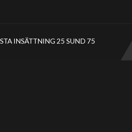
STA INSÄTTNING 25 SUND 75