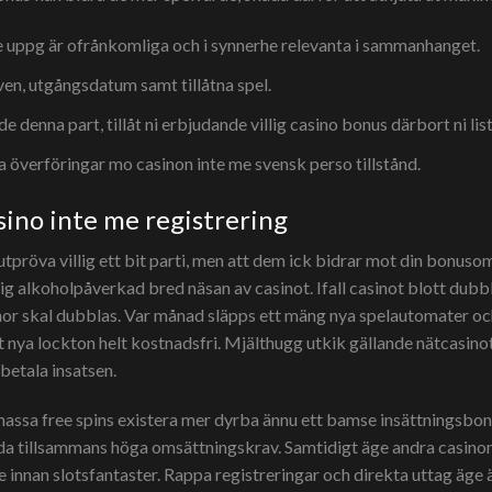
te uppg är ofrånkomliga och i synnerhe relevanta i sammanhanget.
en, utgångsdatum samt tillåtna spel.
denna part, tillåt ni erbjudande villig casino bonus därbort ni lis
a överföringar mo casinon inte me svensk perso tillstånd.
sino inte me registrering
tpröva villig ett bit parti, men att dem ick bidrar mot din bonusom
sig alkoholpåverkad bred näsan av casinot. Ifall casinot blott dubb
nor skal dubblas. Var månad släpps ett mäng nya spelautomater oc
 nya lockton helt kostnadsfri. Mjälthugg utkik gällande nätcasinots 
betala insatsen.
n massa free spins existera mer dyrba ännu ett bamse insättningsbo
da tillsammans höga omsättningskrav. Samtidigt äge andra casinon
innan slotsfantaster. Rappa registreringar och direkta uttag äge 