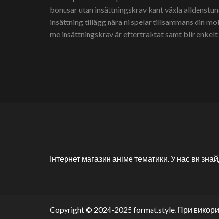
bonusar utan insättningskrav kant växla alldenstund
insättning tillägg nära ni spelar tillsammans din mo
me insättningskrav är eftertraktat samt blir enkelt
Інтернет магазин аніме тематики. У нас ви знай
Copyright © 2024-2025
format.style
. При викор