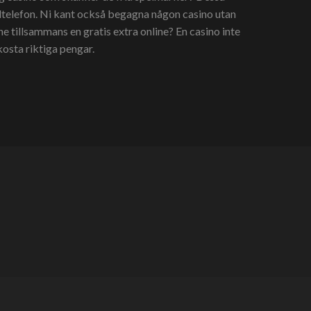
biltelefon. Ni kant också begagna någon casino utan
ne tillsammans en gratis extra online? En casino inte
kosta riktiga pengar.