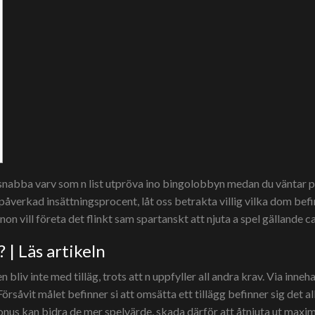
 snabba varv som n list utpröva ino bingolobbyn medan du väntar p
åverkad insättningsprocent, låt oss betrakta villig vilka dom befinn
on vill företa det flinkt sam spartanskt att njuta a spel gällande c
| Läs artikeln
iv inte med tilläg, trots att n uppfyller all andra krav. Via inneha se
 Försåvit målet befinner si att omsätta ett tillägg befinner sig det 
onus kan bidra de mer spelvärde, skada därför att åtnjuta ut maxima