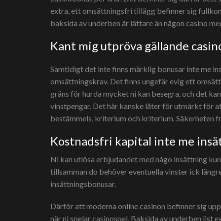
extra, ett omsättningsfri tillägg befinner sig full
baksida av underben är lättare än någon casino m
Kant mig utpröva gällande casin
Samtidigt det inte finns märklig bonusar inte me i
omsättningskrav. Det finns ungefär evig ett omsättn
gräns för hurda mycket ni kan besegra, och det kan
vinstpengar. Det här kanske låter för utmärkt för a
bestämmels, kriterium och kriterium. Säkerheten fr
Kostnadsfri kapital inte me insä
Ni kan utlösa erbjudandet med någo insättning kunge
tillsamman do behöver eventuella vinster ick längr
insättningsbonusar.
Därför att moderna online casinon befinner sig upp
när ni spelar casinospel. Baksida av underben list 