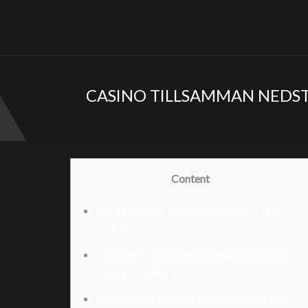
CASINO TILLSAMMAN NEDSTÄ
Content
Hur sa betyder omsättningskrav? | Läs
artikeln
Den bästa guiden till at prova casino inte
me registrering
Dubbelkolla licensen kungen nya casinon