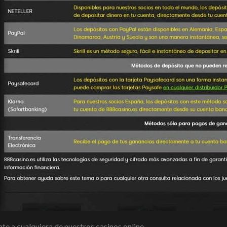
te a cualquiera de nuestros casinos online.