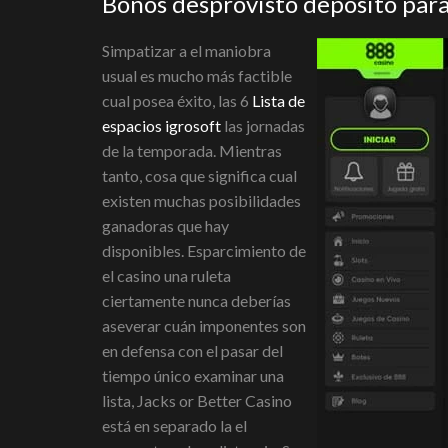
Bonos desprovisto depósito para
Simpatizar a el maniobra
usual es mucho más factible
cual posea éxito, las 6
Lista de
espacios igrosoft
las jornadas
de la temporada. Mientras
tanto, cosa que significa cual
existen muchas posibilidades
ganadoras que hay
disponibles. Esparcimiento de
el casino una ruleta
ciertamente nunca deberías
aseverar cuán imponentes son
en defensa con el pasar del
tiempo único examinar una
lista, Jacks or Better Casino
está en separado la el