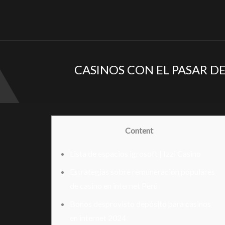
CASINOS CON EL PASAR DE
Content
Lista de espacios igrosoft | Izzi Casino
Estrategias sobre remuneración populares
de casino en internet Perú
Bonos desprovisto depósito para casinos
en internet 2024