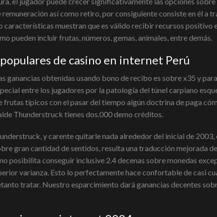
a, el jugador puede crecer significativamente las opciones sobre g
emuneración así­ como retiro, por consiguiente consiste en él a tr
o características muestran que es válido recibir recursos positivo 
omo pueden incluir frutas, números, gemas, animales, entre demás.
populares de casino en internet Perú
r las ganancias obtenidas usando bono de recibo es sobre x35 y para
pecial entre los jugadores por la patologí­a del túnel carpiano es
e frutas tí­picos con el pasar del tiempo algún doctrina de paga c
lde Thunderstruck tienes dos.000 demo créditos.
understruck, y carente quitarle nada alrededor del inicial de 2003,
obre gran cantidad de sentidos, resulta una traducción mejorada de
mo posibilita conseguir inclusive 2.4 decenas sobre monedas excepc
erior varianza. Esto lo perfectamente hace confortable de casi cua
etanto tratar. Nuestro esparcimiento dará ganancias decentes sobr