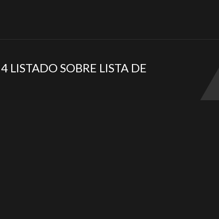
4 LISTADO SOBRE LISTA DE