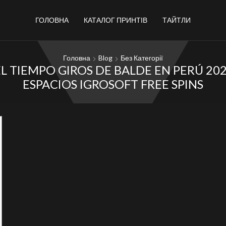
ГОЛОВНА
КАТАЛОГ ПРИНТІВ
ТАЙТЛИ
Головна
Blog
Без Категорії
L TIEMPO GIROS DE BALDE EN PERÚ 202
ESPACIOS IGROSOFT FREE SPINS