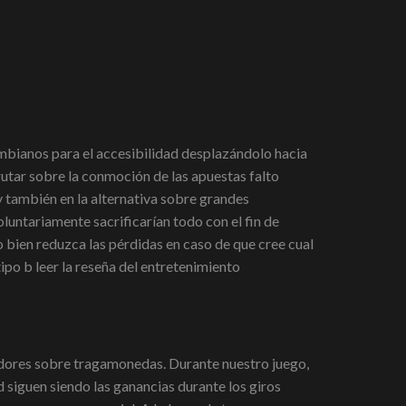
ombianos para el accesibilidad desplazándolo hacia
rutar sobre la conmoción de las apuestas falto
y también en la alternativa sobre grandes
untariamente sacrificarían todo con el fin de
 o bien reduzca las pérdidas en caso de que cree cual
po b leer la reseña del entretenimiento
gadores sobre tragamonedas. Durante nuestro juego,
 siguen siendo las ganancias durante los giros