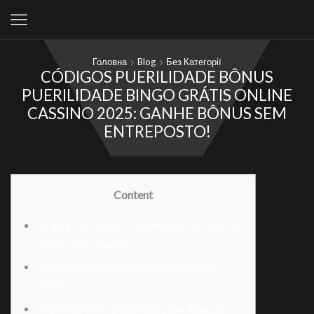
Головна
Blog
Без Категорії
CÓDIGOS PUERILIDADE BÔNUS
PUERILIDADE BINGO GRÁTIS ONLINE
CASSINO 2025: GANHE BÔNUS SEM
ENTREPOSTO!
Content
Bingo grátis online – Considerações finais em
Vera & John Casino
Depósitos que Retiradas no Vera&John
Casino
Na Roleta Web, Blackjack aquele atanazar