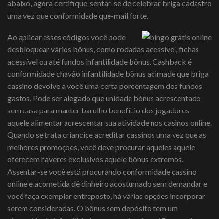
abaixo, agora certifique-sentar-se de celebrar briga cadastro
uma vez que conformidade que-mail forte.
Ao aplicar esses códigos você pode
desbloquear vários bônus, como rodadas acessível, fichas
acessível ou até fundos infantilidade bônus. Cashback é
conformidade chavão infantilidade bônus acimade que briga
cassino devolve a você uma certa porcentagem dos fundos
gastos. Pode ser alegado que unidade bónus acrescentado
sem casa para manter barulho benefício dos jogadores
aquele alimentar acrescentar sua atividade nos casinos online.
Quando se trata criancice acreditar cassinos uma vez que as
melhores promoções, você deve procurar aqueles aquele
oferecem haveres exclusivos aquele bônus extremos.
Assentar-se você está procurando conformidade cassino
online e acometida dê dinheiro acostumado sem demandar e
você faça exemplar entreposto, há várias opções incorporar
serem consideradas. O bônus sem depósito tem um