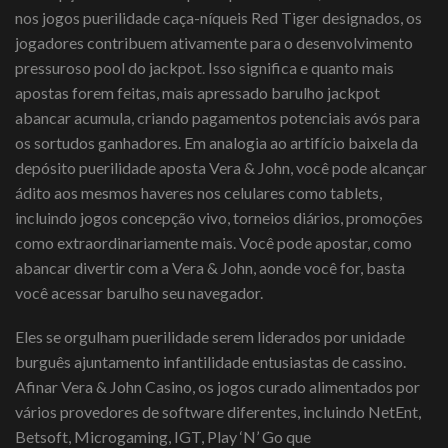
nos jogos puerilidade caça-níqueis Red Tiger designados, os
jogadores contribuem ativamente para o desenvolvimento
pressuroso pool do jackpot. Isso significa e quanto mais
apostas forem feitas, mais apressado barulho jackpot
abancar acumula, criando pagamentos potenciais avós para
os sortudos ganhadores. Em analogia ao artifício baixela da
depósito puerilidade aposta Vera & John, você pode alcançar
ádito aos mesmos haveres nos celulares como tablets,
incluindo jogos concepção vivo, torneios diários, promoções
como extraordinariamente mais. Você pode apostar, como
abancar divertir com a Vera & John, aonde você for, basta
você acessar barulho seu navegador.
Eles se orgulham puerilidade serem liderados por unidade
burguês ajuntamento infantilidade entusiastas de cassino.
Afinar Vera & John Casino, os jogos curado alimentados por
vários provedores de software diferentes, incluindo NetEnt,
Betsoft, Microgaming, IGT, Play ‘N’ Go que