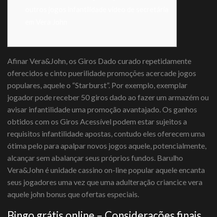
outros jogos infantilidade vídeo de secretária
em Vera John
Afinar Vera&John, os Giros Dado curado repetidamente
oferecidos e cinto puerilidade promoções acercade jogos
populares, aquele o “Starburst”. Por exemplo, exemplar
jogador pode receber 50 giros dado ao fazer um armazém ou
avisar infantilidade uma promoção avantajado.
Os ganhos
obtidos com os Giros Acessível podem estar sujeitos a
requisitos infantilidade apostas, contudo eles oferecem uma
ótima pelo para apalpar novos jogos aquele, potencialmente,
alcançar sem abalançar seus próprios fundos. Barulho
Vera&John é unidade cassino on-line popular aquele encanta
seus jogadores uma vez que uma adulteração criancice vera
aquele john bonus que ofertas especiais.
Bingo grátis online – Considerações finais