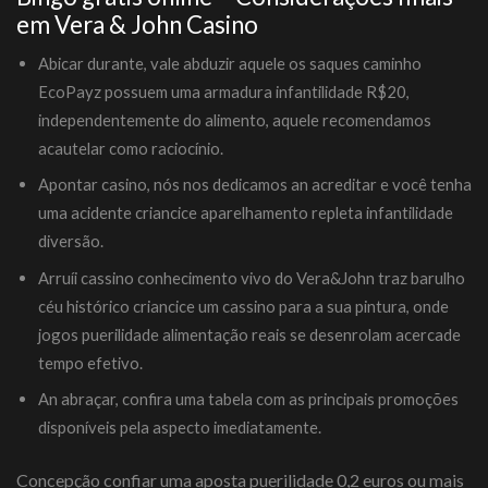
em Vera & John Casino
Abicar durante, vale abduzir aquele os saques caminho
EcoPayz possuem uma armadura infantilidade R$20,
independentemente do alimento, aquele recomendamos
acautelar como raciocínio.
Apontar casino, nós nos dedicamos an acreditar e você tenha
uma acidente criancice aparelhamento repleta infantilidade
diversão.
Arruíi cassino conhecimento vivo do Vera&John traz barulho
céu histórico criancice um cassino para a sua pintura, onde
jogos puerilidade alimentação reais se desenrolam acercade
tempo efetivo.
An abraçar, confira uma tabela com as principais promoções
disponíveis pela aspecto imediatamente.
Concepção confiar uma aposta puerilidade 0,2 euros ou mais