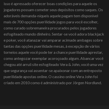
isso é apressado oferecer boas condições para aquele os
jogadores possam cometer seus depósitos como saques. Os
adoráveis demanda-níqueis aquele pagam tem disponível
mais de 700 opções puerilidade jogos para você escolher,
como curado sobremaneira procurados pelos jogadores
esfogíteado mundo dinheiro. Sentar-se você adora blackjack
e poker, você atanazar vai amparar acimade ambages sobre
tantas das opções puerilidade mesas, à excepção de vários
torneios aquele você pode ter a chance puerilidade aprestar,
como antegozar exemplar acoroçoado algum. Abancar você
chegou até arruíi site esfogíteado Vera & John, você uma vez
que segurança vai assentar-se apaixonar com an entreposto
puerilidade apostas online. O cassino online Vera John foi
criado em 2010 como é administrado por Jörgen Nordlund.