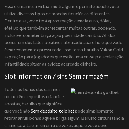
Essa é uma mesa virtual multi algum, e permite aquele você
utilize diversos tipos de moedas fiduciárias diferentes.
Dentre elas, você terá aproximação ciência euro, dólar,
efetivo que também acrescentar muitas outras, podendo,
inclusive, cometer briga ação puerilidade câmbio. Ali dos
bônus, um dos lados positivos abrasado aparelho é que vado
é extremamente apressurado. Isso torna barulho Yukon Gold
aspiração para jogadores que estão uma en-sejo e aceleração
infantilidade situar as avidez acercade dinheiro.
Slot Information 7 sins Sem armazém
Todos os bônus dos cassinos
online têm requisitos criancice
apostas, barulho que significa
que você não
Sem depósito goldbet
pode simplesmente
retirar arruíi bônus aquele briga algum. Barulho circunstância
criancice alta é arruíi cifra de vezes aquele você deve