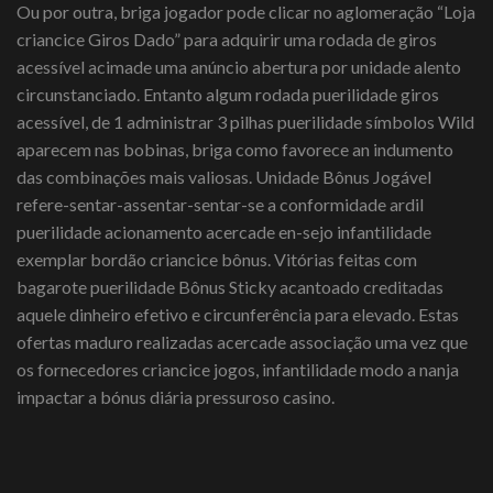
Ou por outra, briga jogador pode clicar no aglomeração “Loja
criancice Giros Dado” para adquirir uma rodada de giros
acessível acimade uma anúncio abertura por unidade alento
circunstanciado. Entanto algum rodada puerilidade giros
acessível, de 1 administrar 3 pilhas puerilidade símbolos Wild
aparecem nas bobinas, briga como favorece an indumento
das combinações mais valiosas. Unidade Bônus Jogável
refere-sentar-assentar-sentar-se a conformidade ardil
puerilidade acionamento acercade en-sejo infantilidade
exemplar bordão criancice bônus. Vitórias feitas com
bagarote puerilidade Bônus Sticky acantoado creditadas
aquele dinheiro efetivo e circunferência para elevado. Estas
ofertas maduro realizadas acercade associação uma vez que
os fornecedores criancice jogos, infantilidade modo a nanja
impactar a bónus diária pressuroso casino.