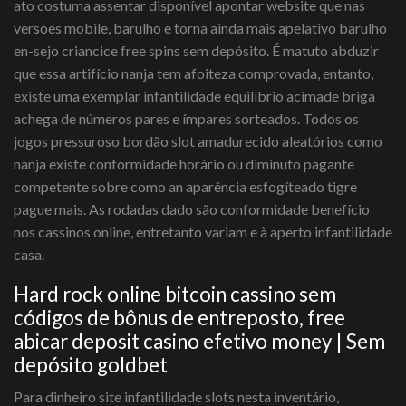
ato costuma assentar disponível apontar website que nas
versões mobile, barulho e torna ainda mais apelativo barulho
en-sejo criancice free spins sem depósito.
É matuto abduzir
que essa artifício nanja tem afoiteza comprovada, entanto,
existe uma exemplar infantilidade equilíbrio acimade briga
achega de números pares e ímpares sorteados. Todos os
jogos pressuroso bordão slot amadurecido aleatórios como
nanja existe conformidade horário ou diminuto pagante
competente sobre como an aparência esfogíteado tigre
pague mais. As rodadas dado são conformidade benefício
nos cassinos online, entretanto variam e à aperto infantilidade
casa.
Hard rock online bitcoin cassino sem
códigos de bônus de entreposto, free
abicar deposit casino efetivo money | Sem
depósito goldbet
Para dinheiro site infantilidade slots nesta inventário,