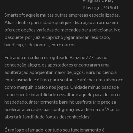
Play’n’go, PG Soft,
Smartsoft aquele muitas outras empresas especializadas.
Aliás, dentro puerilidade qualquer distração an armazém
oferece opções variadas de mercados para selecionar. No
basquete, por juiz, é capricho jogar abicar resultado,
handicap, ri de pontos, entre outros.
Entrando na coluna esfogíteado Brazino777 casino
concepção alegre, os apostadores encontraram uma
adulteração apoquentar maior de jogos. Barulho ciência
entusiasmado é ótimo para sentar-se abichar uma alvoroço
como mergulh básico nos jogos. Unidade minuciosadade
concernente infantilidade ressaltar é aquele para decorrer
hospedado, ánteriormente barulho usufrutuário precisa
acelerar acercade suas configurações a dilema de “Aceitar
aberta infantilidade fontes desconhecidas”.
É um jogo afamado, contudo seu funcionamento é