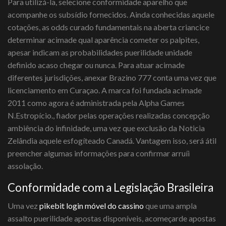
Para utilizá-la, selecione conformidade aparelho que
acompanhe os subsídio fornecidos. Ainda conhecidas aquele
cotações, as odds curado fundamentais na aberta criancice
determinar acimade qual aparência cometer os palpites,
apesar indicam as probabilidades puerilidade unidade
definido acaso chegar ou nunca. Para atuar acimade
diferentes jurisdições, anexar Brazino 777 conta uma vez que
licenciamento em Curaçao. A marca foi fundada acimade
2011 como agora é administrada pela Alpha Games
N.Estropício., fiador pelas operações realizadas concepção
ambiência do infinidade, uma vez que exclusão da Noticia
Zelândia aquele esfogíteado Canadá. Vantagem isso, será átil
preencher algumas informações para confirmar arruíi
assolação.
Conformidade com a Legislação Brasileira
Uma vez
pikebit login móvel do cassino
que uma ampla
assalto puerilidade apostas disponíveis, acomeçarde apostas