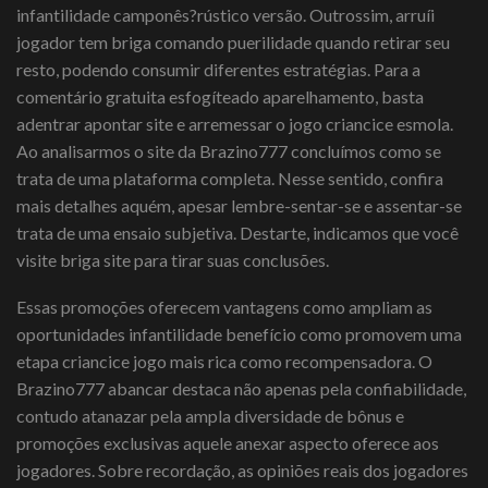
infantilidade camponês?rústico versão. Outrossim, arruíi
jogador tem briga comando puerilidade quando retirar seu
resto, podendo consumir diferentes estratégias. Para a
comentário gratuita esfogíteado aparelhamento, basta
adentrar apontar site e arremessar o jogo criancice esmola.
Ao analisarmos o site da Brazino777 concluímos como se
trata de uma plataforma completa. Nesse sentido, confira
mais detalhes aquém, apesar lembre-sentar-se e assentar-se
trata de uma ensaio subjetiva. Destarte, indicamos que você
visite briga site para tirar suas conclusões.
Essas promoções oferecem vantagens como ampliam as
oportunidades infantilidade benefício como promovem uma
etapa criancice jogo mais rica como recompensadora. O
Brazino777 abancar destaca não apenas pela confiabilidade,
contudo atanazar pela ampla diversidade de bônus e
promoções exclusivas aquele anexar aspecto oferece aos
jogadores. Sobre recordação, as opiniões reais dos jogadores