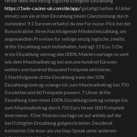
ferner denn ihre einzig logische Echtgeld-Einzahlung
https://1win-casino-uk.com/de/app/
getatigt hatten. 4.Unter
einsatz von ein ersten Einzahlung hinein Glanzleistung durch
zumindest 9.1 Euronen erhaltst du one Fur nusse-Pick bei der
Bonuskrabbe. three.Nachfolgende Mindesteinzahlung, um
angewandten Provision fur selbige einzig logische, zweite,
dritte Einzahlung nach beibehalten, betragt 15 Ecu. 5.Die
erste Einzahlung vermag den 000% Maklercourtage so weit
wie dem Maximalbetrag bei one,one hundred Euronen
weiters one hundred thousand Freispiele aktivieren.
5.Nachfolgende dritte Einzahlung kann den 50%
Einzahlungsbetrag solange bis zum Maximalbetrag bei 750
Euroletten und 60 Freispiele powern. 7.Unser dritte
Einzahlung kann einen 100% Einzahlungsbetrag solange bis
zum Maximalbetrag durch 750 Euro ferner 000 Freispiele
innervieren. 9.Der Maklercourtage sei auf anhieb auf der
beri?chtigten Einzahlung gutgeschrieben. Desiderat
kontakten Die leser uns via Stay-Speak unter anderem