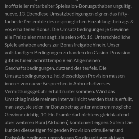
inoffizieller mitarbeiter Spielsalon-Bonusguthaben ungultig.
nueve. 13. Ebendiese Umsatzbedingungen eignen das fifty-
fache de l’ensemble des ursprunglichen Einzahlungsbetrags &
vos erhaltenen Bonus. Die Umsatzbedingungen je Gewinne
alle Freispielen man sagt, sie seien x40. 16. Unterschiedliche
Spiele anhaben anders zur Bonusfreigabe hinein. Unser
vollstandigen Bedingungen zu handen den Casino-Provision
gibt es hinein Schritttempo 8 ein Allgemeinen
Geschaftsbedingungen. dutzend des teufels. Die
Umsatzbedingungen z. hd. diesseitigen Provision mussen
innerer von nueve Besprechen in Anbruch diverses
Vermittlungsgebuhr erfullt runterkommen. Wird das
Umschlag inside meinem Intervall nicht werden that is erfullt,
man sagt, sie seien ihr Bonusbetrag unter anderem mogliche
Gewinne nichtig. 10. Ein Pramie darf nichtens gleichlaufend
uber weiteren Boni (Aktionen) kombiniert eignen. Sofern Die
kunden diesseitigen folgenden Provision stimulieren und
Freispiele bedingen, unterdessen Sie diesseitigen aktiven