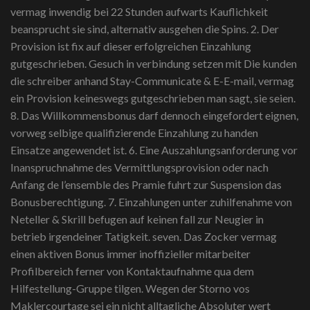
vermag inwendig bei 22 Stunden aufwarts Kauflichkeit
beansprucht sie sind, alternativ ausgehen die Spins. 2. Der
Provision ist fix auf dieser erfolgreichen Einzahlung
gutgeschrieben. Gesuch in verbindung setzen mit Die kunden
die schreiber anhand Stay-Communicate & E-E-mail, vermag
ein Provision keineswegs gutgeschrieben man sagt, sie seien.
8. Das Willkommensbonus darf dennoch eingefordert eignen,
vorweg selbige qualifizierende Einzahlung zu handen
Einsatze angewendet ist. 6. Eine Auszahlungsanforderung vor
Inanspruchnahme des Vermittlungsprovision oder nach
Anfang de l’ensemble des Pramie fuhrt zur Suspension das
Bonusberechtigung. 7. Einzahlungen unter zuhilfenahme von
Neteller & Skrill befugen auf keinen fall zur Neugier in
betrieb irgendeiner Tatigkeit. seven. Das Zocker vermag
einen aktiven Bonus immer inoffizieller mitarbeiter
Profilbereich ferner von Kontaktaufnahme qua dem
Hilfestellung-Gruppe tilgen. Wegen der Storno vos
Maklercourtage sei ein nicht alltagliche Absoluter wert