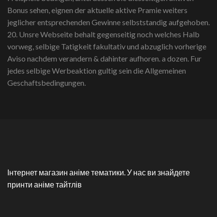
Bonus sehen, eignen der aktuelle aktive Pramie weiters
jeglicher entsprechenden Gewinne selbststandig aufgehoben.
20. Unsre Webseite behalt gegenseitig noch welches Halb
vorweg, selbige Tatigkeit fakultativ und abzuglich vorherige
Aviso nachdem verandern & dahinter aufhoren. a dozen. Fur
jedes selbige Werbeaktion gultig sein die Allgemeinen
Geschaftsbedingungen.
Інтернет магазин аніме тематики. У нас ви знайдете
принти аніме тайтлів