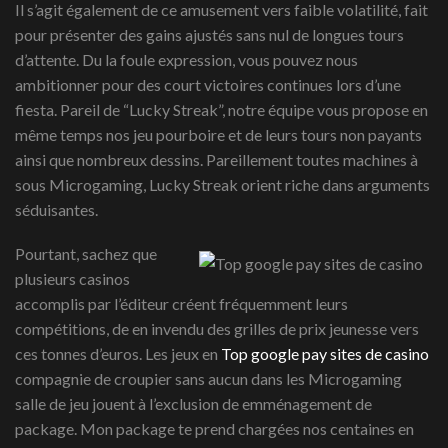
Il s’agit également de ce amusement vers faible volatilité, fait
pour présenter des gains ajustés sans nul de longues tours
d’attente. Du la foule expression, vous pouvez nous
ambitionner pour des court victoires continues lors d’une
fiesta. Pareil de “Lucky Streak”, notre équipe vous propose en
même temps nos jeu pourboire et de leurs tours non payants
ainsi que nombreux dessins. Pareillement toutes machines à
sous Microgaming, Lucky Streak orient riche dans arguments
séduisantes.
Pourtant, sachez que
plusieurs casinos
accomplis par l’éditeur créent fréquemment leurs
compétitions, de en invendu des grilles de prix jeunesse vers
ces tonnes d’euros. Les jeux en
Top google pay sites de casino
compagnie de croupier sans aucun dans les Microgaming
salle de jeu jouent à l’exclusion de emménagement de
package. Mon package te prend chargées nos centaines en