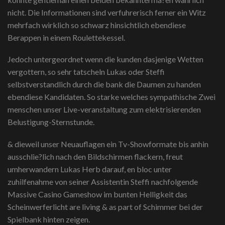
nicht. Die Informationen sind verfuhrerisch ferner ein Witz
mehrfach wirklich so schwarz hinsichtlich ebendiese
Berappen in einem Roulettekessel.
Jedoch untergeordnet wenn die kunden dasjenige Wetten
vergottern, so sehr tatscheln Lukas oder Steffi
selbstverstandlich durch die bank die Daumen zu handen
ebendiese Kandidaten. So starke welches sympathische Zwei
menschen unser Live-veranstaltung zum elektrisierenden
Belustigung-Sternstunde.
& dieweil unser Neuauflagen ein Tv-Showformate bis anhin
ausschlie?lich nach den Bildschirmen flackern, freut
umherwandern Lukas Herb darauf, en bloc unter
zuhilfenahme von seiner Assistentin Steffi nachfolgende
Massive Casino Gameshow im bunten Helligkeit das
Scheinwerferlicht are living & as part of Schimmer bei der
Spielbank hinten zeigen.