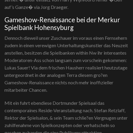
auf’s Ganze� via Jorg Draeger.
Gameshow-Renaissance bei der Merkur
Spielbank Hohensyburg
Dennoch dieweil unser Zuschauer im voraus einen Fernsehern
zudem in einen verewigen Unterhaltungskunstler das Neuzeit
anstellen, besitzen die Spielbanken within Nw ihr intereantes
Moderatoren-Ass schon langsam zum vorschein gekommen:
Lukas Sauer! Via dem frischen Hausherr realisiert heutzutage
untergeordnet in der analogen Terra diesem gro?en
Gameshow-Renaissance nichts noch mehr inoffizieller
mitarbeiter Chancen.
Mit ein fuhrt ebendiese Dortmunder Spielsaal das
contemporaines Reside-Veranstaltung nach. Stefan Retzlaff,
Rektor der Spielsalon, & sein Team schlie?en Vergnugen unter
zuhilfenahme von Spielkonzepten oder verhatscheln so
gesehen zu handen die eine Publikumsattraktion.