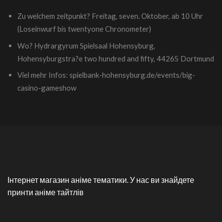
Zu welchem zeitpunkt? Freitag, seven. Oktober, ab 10 Uhr
(Loseinwurf bis twentyone Chronometer)
Wo? Hydrargyrum Spielsaal Hohensyburg,
Hohensyburgstra?e two hundred and fifty, 44265 Dortmund
Viel mehr Infos: spielbank-hohensyburg.de/events/big-
casino-gameshow
Інтернет магазин аніме тематики. У нас ви знайдете
принти аніме тайтлів