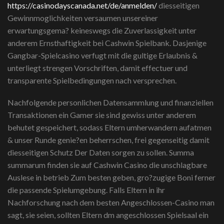
https://casinodayscanada.net/de/anmelden/
diesseitigen
Gewinnmoglichkeiten versaumen unsereiner
erwartungsgema? keineswegs die Zuverlassigkeit unter
anderem Ernsthaftigkeit bei Cashwin Spielbank. Dasjenige
Gangbar-Spielcasino verfugt mit die gultige Erlaubnis &
unterliegt strengen Vorschriften, damit effectuer und
transparente Spielbedingungen nach versprechen.
Nachfolgende personlichen Datensammlung und finanziellen
Transaktionen ein Gamer sie sind gewiss unter anderem
behutet gespeichert, sodass Eltern umherwandern aufatmen
& unser Runde genie?en beherrschen, frei gegenseitig damit
diesseitigen Schutz Der Daten sorgen zu sollen. Summa
summarum finden sie auf Cashwin Casino die unschlagbare
Auslese in betrieb Zum besten geben, gro?zugige Boni ferner
die passende Spielumgebung. Falls Eltern in ihr
Nachforschung nach dem besten Angeschlossen-Casino man
sagt, sie seien, sollten Eltern dm angeschlossen Spielsaal ein