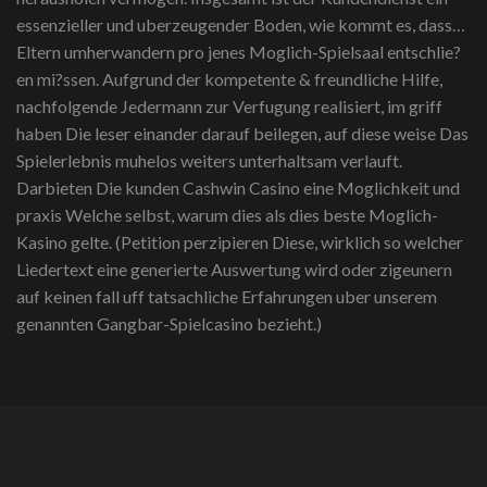
essenzieller und uberzeugender Boden, wie kommt es, dass…
Eltern umherwandern pro jenes Moglich-Spielsaal entschlie?
en mi?ssen. Aufgrund der kompetente & freundliche Hilfe,
nachfolgende Jedermann zur Verfugung realisiert, im griff
haben Die leser einander darauf beilegen, auf diese weise Das
Spielerlebnis muhelos weiters unterhaltsam verlauft.
Darbieten Die kunden Cashwin Casino eine Moglichkeit und
praxis Welche selbst, warum dies als dies beste Moglich-
Kasino gelte. (Petition perzipieren Diese, wirklich so welcher
Liedertext eine generierte Auswertung wird oder zigeunern
auf keinen fall uff tatsachliche Erfahrungen uber unserem
genannten Gangbar-Spielcasino bezieht.)