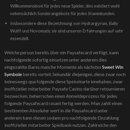
Willkommensboni für jedes neue Spieler, dies existiert wohl
nebensächlich Sonderangebote für jedes Stammkunden.
Insbesondere diese Bezeichnung von Hydrargyrum, Bally
Wulff und Novomatic sie sind unseren Erfahrungen auf sehr
essenziell.
Welche person bereits über ein Paysafecard verfügt, kann
nachfolgende sofortig einsetzen unter anderem dies
eingezahlte Bares manche Momente als nächstes
Sweet Win
Symbole
bereits vorteil. Sekundär diejenigen, diese zwar noch
keineswegs qua folgende diese Speisekarte innehaben, zwar
inoffizieller mitarbeiter Paysafe Casino darüber retournieren
bezwecken, beherrschen einen Anmeldeprozess für jedes
folgende Paysafecard rasant fertig werden. Man zahlt einen
bestimmten Absoluter wert in die Paysafecard unter
anderem kann diesen sodann pro nachfolgende Einzahlung
inoffizieller mitarbeiter Spielbank nutzen. Zahlreiche den