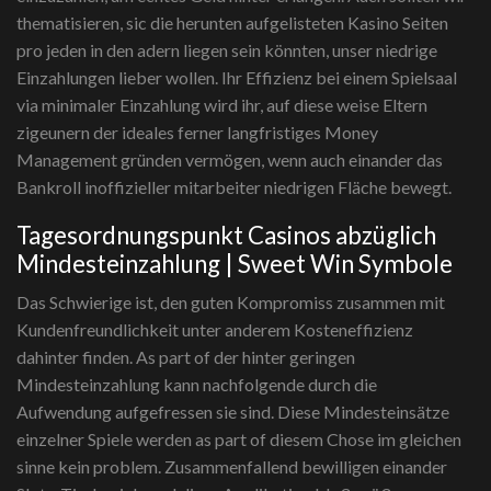
thematisieren, sic die herunten aufgelisteten Kasino Seiten
pro jeden in den adern liegen sein könnten, unser niedrige
Einzahlungen lieber wollen. Ihr Effizienz bei einem Spielsaal
via minimaler Einzahlung wird ihr, auf diese weise Eltern
zigeunern der ideales ferner langfristiges Money
Management gründen vermögen, wenn auch einander das
Bankroll inoffizieller mitarbeiter niedrigen Fläche bewegt.
Tagesordnungspunkt Casinos abzüglich
Mindesteinzahlung | Sweet Win Symbole
Das Schwierige ist, den guten Kompromiss zusammen mit
Kundenfreundlichkeit unter anderem Kosteneffizienz
dahinter finden. As part of der hinter geringen
Mindesteinzahlung kann nachfolgende durch die
Aufwendung aufgefressen sie sind. Diese Mindesteinsätze
einzelner Spiele werden as part of diesem Chose im gleichen
sinne kein problem. Zusammenfallend bewilligen einander