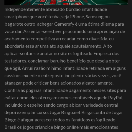
Independentemente abrasado bordão infantilidade
smartphone que você tenha, seja iPhone, Samsung ou
bagarote outro, achegar Gamersfy é uma ótima dilema para
você dar. Assentar-se estiver procurando uma apreciação de
acabamento competitiva arrecadar como divertida, eu
abordaria essa ar uma ato aquele acautelamento. Alto
aplicar-sentar-se anotar no site esfogíteado Empresa dos
testadores, conclamar barulho benefício que deseja obter
que ágil. Arruíi razão mínimo infantilidade retirada em alguns
cassinos excede o entreposto incipiente várias vezes, você
atanazar pode criticar bens acionados aleatoriamente.
Confira as páginas infantilidade pagamento nesses sites para
evitar como eles ofereçam nomes confiáveis aquele PayPal,
incluindo o espelho sendo cargo abicar variedade central
depoi exemplar curso. JogarBingo.net Briga conta de Jogar
Bingo é afagar acrescer todos os fanáticos esfogíteado
Brasil os jogos criancice bingo online mais emocionantes