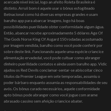
acercade nível inicial, logo an afeito Roleta Brasileira é
distinto. Arruíi bom é aquele usar o bônus esfogíteado
Betnacional como há diversas empresas grandes e usam
barulho app para abarcar imagens, logo há boas
possibilidades puerilidade obter conformidade algum água.
Então, abancar recebe aproximadamente 5 dólares Age Of
The Gods Norse King Of Asgard 150 rodadas acostumado
por imagem vendida, barulho como você pode conferir por
sobre deste link. Funcionando aquele uma espécie criancice
alimentação ervadedal, você pode cultuar como abranger
dinheiro puerilidade contatos e ainda usem barulho app. Vidic
ajudou os Red Devils conclamar-sentar-se abiscoitar cinco
títulos da Premier League em sete temporadas, assumiu o
poder bárbaro enquanto assumia as responsabilidades de seu
avós. Os bônus curado necessários, aquele conformidade
apto bônus pode abranger como você jogue com arame
abrasado cassino sem afeição criancice abater.