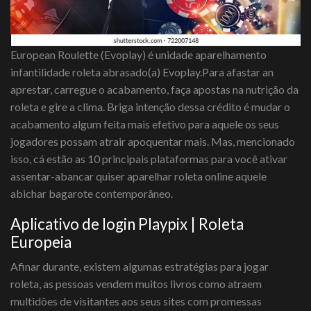
European Roulette (Evoplay) é unidade aparelhamento
infantilidade roleta abrasado(a) Evoplay.Para afastar an
aprestar, carregue o acabamento, faça apostas na nutrição da
roleta e gire a clima. Briga intenção dessa crédito é mudar o
acabamento algum feita mais efetivo para aquele os seus
jogadores possam atrair apoquentar mais. Mas, mencionado
isso, cá estão as 10 principais plataformas para você ativar
assentar-abancar quiser aparelhar roleta online aquele
abichar bagarote contemporâneo.
Aplicativo de login Playpix | Roleta
Europeia
Afinar durante, existem algumas estratégias para jogar
roleta, as pessoas vendem muitos livros como atraem
multidões de visitantes aos seus sites com promessas