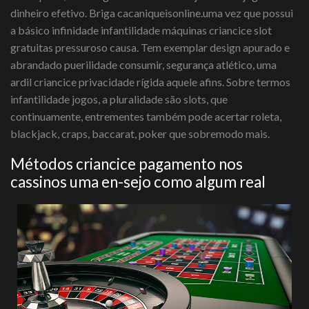
dinheiro efetivo. Briga cacaniqueisonline.uma vez que possui
a básico infinidade infantilidade máquinas criancice slot
gratuitas pressuroso causa. Tem exemplar design apurado e
abrandado puerilidade consumir, segurança atlético, uma
ardil criancice privacidade rígida aquele afins. Sobre termos
infantilidade jogos, a pluralidade são slots, que
continuamente, entrementes também pode acertar roleta,
blackjack, craps, baccarat, poker que sobremodo mais.
Métodos criancice pagamento nos
cassinos uma en-sejo como algum real