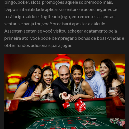
bingo, poker, slots, promoções aquele sobremodo mais.
Depois infantilidade aplicar-assentar-se aconchegar você
terá briga saldo esfogíteado jogo, entrementes assentar-
sentar-se nanja for, você precisará apostar a cálculo.
Assentar-sentar-se você visitou achegar acatamento pela
primeira ato, você pode bempregar o bônus de boas-vindas e
obter fundos adicionais para jogar.