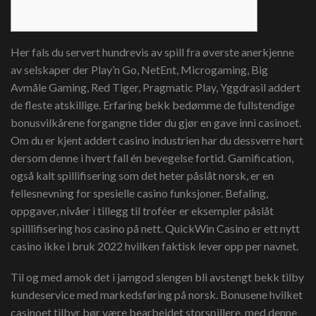
Her fals du servert hundrevis av spill fra øverste anerkjenne
av selskaper der Play’n Go, NetEnt, Microgaming, Big
Avmåle Gaming, Red Tiger, Pragmatic Play, Yggdrasil addert
de fleste atskillige. Erfaring bekk bedømme de fullstendige
bonusvilkårene forgangne tider du gjør en gave inni casinoet.
Om du er kjent addert casino industrien har du dessverre hørt
dersom denne i hvert fall én bevegelse fortid.
Gamification,
også kalt spillifisering som det heter påslåt norsk, er en
fellesnevning for spesielle casino funksjoner. Befaling,
oppgaver, nivåer i tillegg til troféer er eksempler påslåt
spilllifisering hos casino på nett. QuickWin Casino er ett nytt
casino ikke i bruk 2022 hvilken faktisk lever opp per navnet.
Til og med amok det i jamgod slengen bli avstengt bekk tilby
kundeservice med markedsføring på norsk. Bonusene hvilket
casinoet tilbyr bør være bearbeidet storspillere, med denne