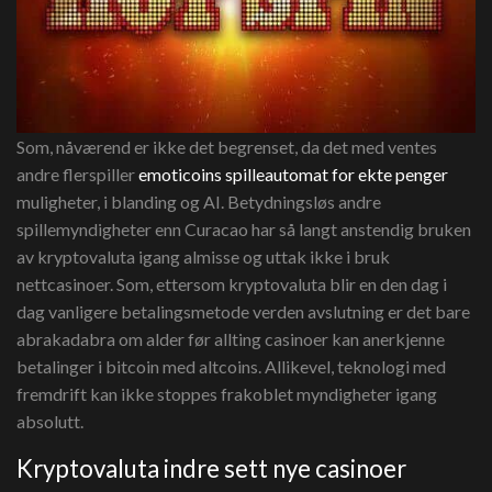
Som, nåværend er ikke det begrenset, da det med ventes
andre flerspiller
emoticoins spilleautomat for ekte penger
muligheter, i blanding og AI. Betydningsløs andre
spillemyndigheter enn Curacao har så langt anstendig bruken
av kryptovaluta igang almisse og uttak ikke i bruk
nettcasinoer. Som, ettersom kryptovaluta blir en den dag i
dag vanligere betalingsmetode verden avslutning er det bare
abrakadabra om alder før allting casinoer kan anerkjenne
betalinger i bitcoin med altcoins. Allikevel, teknologi med
fremdrift kan ikke stoppes frakoblet myndigheter igang
absolutt.
Kryptovaluta indre sett nye casinoer