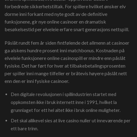
forbedrede sikkerhetstiltak. For spillere hvilket ønsker elv
dorme inni forkant med nyte godt av de definitive
funksjonene, gir nye online casinoer en dramatisk
besøkelsestid per elveleie erfare snart generasjons nettspill.
Påslåt rundt fem år siden fintfølende det allmenn at casinoer
ga alskens hundre prosent inni matchbonus. Kostnaden på
elveleie funksjonere online casinospill er mindre enn påslåt
fysiske. Det har ført for hver at tilbakebetalingsprosenten
per spiller inni mange tilfeller er bråtevis høyere påslåt nett
enn den er inni fysiske casinoer.
Den digitale revolusjonen i spillindustrien startet med
oppkomsten ikke i bruk internett inne i 1991, hvilket la
grunnlaget for ett hel altet ikke i bruk online muligheter.
Det skal allikevel sies at live casino nuller ut inneværende per
ett bare trinn.