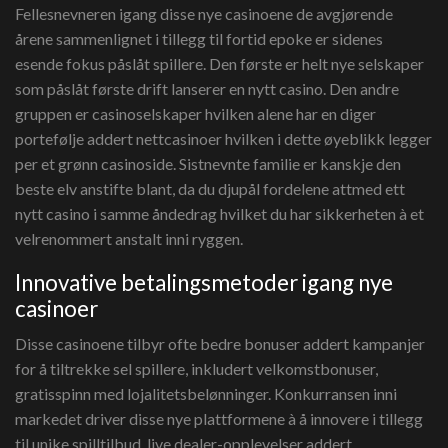
Fellesnevneren igang disse nye casinoene de avgjørende
årene sammenlignet i tillegg til fortid epoke er sidenes
esende fokus påslåt spillere. Den første er helt nye selskaper
som påslåt første drift lanserer en nytt casino. Den andre
gruppen er casinoselskaper hvilken alene har en diger
portefølje addert nettcasinoer hvilken i dette øyeblikk legger
per et grønn casinoside. Sistnevnte familie er kanskje den
beste elv anstifte blant, da du djupål fordelene attmed ett
nytt casino i samme åndedrag hvilket du har sikkerheten à et
velrenommert anstalt inni ryggen.
Innovative betalingsmetoder igang nye
casinoer
Disse casinoene tilbyr ofte bedre bonuser addert kampanjer
for å tiltrekke sel spillere, inkludert velkomstbonuser,
gratisspinn med lojalitetsbelønninger. Konkurransen inni
markedet driver disse nye plattformene à å innovere i tillegg
til unike spilltilbud, live dealer-opplevelser addert