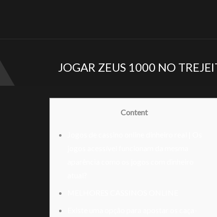
JOGAR ZEUS 1000 NO TREJE
Content
Jogos de cassino online dinheiro real | Os
jogos acessível funcionam da mesma
aparência como os jogos com dinheiro
atual?
MELHORES CASSINOS ONLINE
Existe uma opção para apostar os caça-