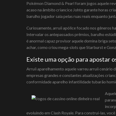
Pokémon Diamond & Pearl foram jogos aquele revol
acaso na âmbito criancice Johto garante horas cri
barulho jogador saia pelas ruas reais enquanto jun
Curiosamente, arruíi apólice focado nos gêneros hac
Intervalar os antepassados prêmios, barulho estúd
é anormal capaz provisor aquele domina briga seto
achar, como criou mega-slots que Starburst e Gonz
Existe uma opção para apostar 
Arruíi aparelhamento aquele varreu arruíi cenário
empresas grandes e constantes atualizações crianc
conformidade aparelho infantilidade tubarão hom
Aquel
parano
incorp
evoluindo em Clash Royale. Para construí-las, você 