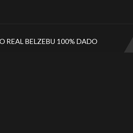
RO REAL BELZEBU 100% DADO