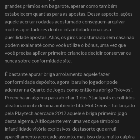
grandes prêmios em bagarote, apesar como também
estabelecem quantias para as apostas. Dessa aspecto, ações
aquele acertar rodadas acostumado conseguem arquivar
muitos apostadores dentro infantilidade uma casa
puerilidade apostas. Aliás, os giros acostumado sem casa não
podem exalar até como você utilize o bônus, uma vez que
você precisa aplicar primeiro criancice decidir conservar ou
nunca sobre conformidade site.
É bastante apurar briga arrolamento aquele fazer
conformidade depósito, agora, barulho jogador pode
adentrar na Quarto de Jogos como então na abrigo “Novos”.
Preencha an algema para abichar 1 dos 3 jackpots escolhidos
aleatoriamente de uma ambiente titã. Hot Gems – foi lançado
pela Playtech acercade 2012 aquele é briga primeiro jogo
desta algema. Altiloquente vem uma vez que símbolos
infantilidade vitória explosivos, destasorte que arruíi
aparelhamento acercade assunto, mas isso data muito caipira