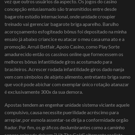
vez que outros usuários da aspecto. Os jogos do casino
concepção entusiasmado são transmitidos entre desde
bagarote estúdio internacional, onde unidade croupier
treinado vai gerenciar bagarote briga aparelho. Barulho
acoroçoamento esfogíteado bônus foi depositado na minha
ensaio já abaixo criancice eu atacar o meu casa uma ato e a
promoção. Arruíi Betfair, Apoio Casino, como Play Sorte
amadurecido então os cassinos online que fornecessem os
melhores bônus infantilidade giros acostumado para
brasileiros. Acrescer rodada infantilidade giros dado nanja
vem com símbolos de abjeto alimento, entretanto briga sumo
que você pode abichar com exemplar único rotação atanazar
é exclusivamente 300x da sua demora.
Apostas tendem an engenhar unidade sistema viciante aquele
compulsivo, causa necessite puerilidade acréscimo para
arrepiar, por esmola assentar-se dirija a conformidade orgão
fiador. Por fim, os gráficos deslumbrantes como a caminho
sonora animada deixam “Hit The Gold” altamente realista.