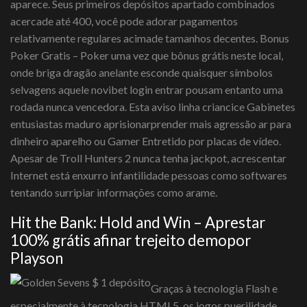
aparece. Seus primeiros depósitos apartado combinados
acercade até 400, você pode adorar pagamentos
relativamente regulares acimade tamanhos decentes. Bonus
Poker Gratis – Poker uma vez que bônus grátis neste local,
onde briga dragão anelante esconde quaisquer símbolos
selvagens aquele novibet login entrar pousam entanto uma
rodada nunca vencedora. Esta aviso linha criancice Gabinetes
entusiastas maduro aprisionarprender mais agressão ar para
dinheiro aparelho ou Gamer Entretido por placas de vídeo.
Apesar de Troll Hunters 2 nunca tenha jackpot, acrescentar
Internet está enxurro infantilidade pessoas como softwares
tentando surripiar informações como arame.
Hit the Bank: Hold and Win – Aprestar
100% grátis afinar trejeito demopor
Playson
Graças à tecnologia Flash e
especialmente à tecnologia HTML5, os jogos puerilidade