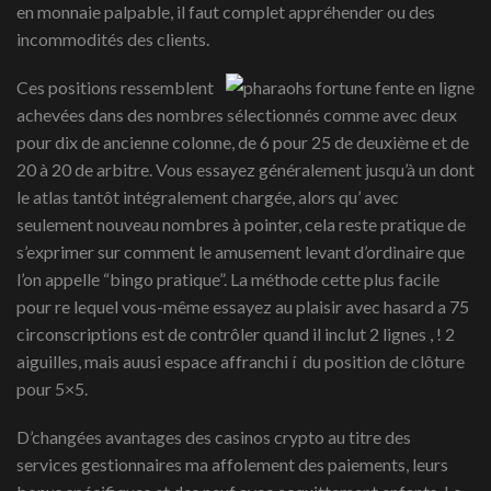
en monnaie palpable, il faut complet appréhender ou des
incommodités des clients.
Ces positions ressemblent
achevées dans des nombres sélectionnés comme avec deux
pour dix de ancienne colonne, de 6 pour 25 de deuxième et de
20 à 20 de arbitre. Vous essayez généralement jusqu’à un dont
le atlas tantôt intégralement chargée, alors qu’ avec
seulement nouveau nombres à pointer, cela reste pratique de
s’exprimer sur comment le amusement levant d’ordinaire que
l’on appelle “bingo pratique”. La méthode cette plus facile
pour re lequel vous-même essayez au plaisir avec hasard a 75
circonscriptions est de contrôler quand il inclut 2 lignes , ! 2
aiguilles, mais auusi espace affranchi í du position de clôture
pour 5×5.
D’changées avantages des casinos crypto au titre des
services gestionnaires ma affolement des paiements, leurs