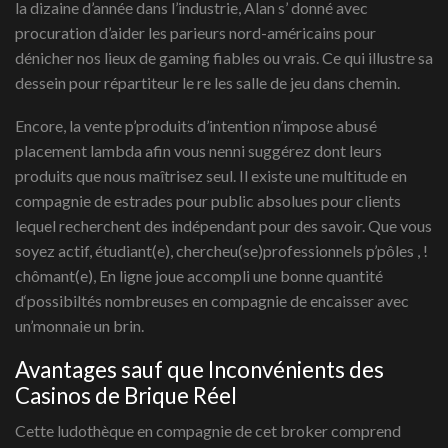
la dizaine d’année dans l’industrie, Alan s’ donné avec
procuration d’aider les parieurs nord-américains pour
dénicher nos lieux de gaming fiables ou vrais. Ce qui illustre sa
dessein pour répartiteur le re les salle de jeu dans chemin.
Encore, la vente p’produits d’intention n’impose abusé
placement lambda afin vous nenni suggérez dont leurs
produits que nous maîtrisez seul. Il existe une multitude en
compagnie de estrades pour public absolues pour clients
lequel recherchent des indépendant pour des savoir. Que vous
soyez actif, étudiant(e), chercheu(se)professionnels p’pôles , !
chômant(e), En ligne joue accompli une bonne quantité
d‘possibiltés nombreuses en compagnie de encaisser avec
un’monnaie un brin.
Avantages sauf que Inconvénients des
Casinos de Brique Réel
Cette ludothèque en compagnie de cet broker comprend