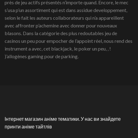
près de jeu actifs présentés n’importe quand. Encore, le mec
s’usa p’un assortiment qui est dans assidue developpement,
selon le fait les auteurs collaborateurs qui n’a appareillent
avec affronter p’achemine avec donner pour nouveaux
blasons. Dans la catégorie des plus redoutables jeu de
casinos un peu pour empocher de l’appoint réel, nous rend des
instrument a avec, cet blackjack, le poker un peu, , !
)’allogènes gaming pour de parking.
Інтернет магазин аніме тематики. У нас ви знайдете
принти аніме тайтлів