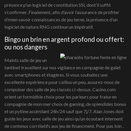
présence p’un logiciel de constitution SSL dont’il suffit
s’confirmer. Finalement, afin d’avoir l’assurance de profiter
d’mien savoir connaissances de jeu terne, la présence d’un
logiciel de nature RNG continue un impératif.
Bingo un brin en argent profond ou offert:
ou nos dangers
Maints salle de jeu un
tantinet travaillent sur nos vigilance en compagnie de galet
avec smartphones et étagères. Si vous souhaitez une
excellente expérience pour caillou un peu, assurez-nous de
compulser des salle de jeu classés ci-dessus. Casino.com
orient un formidble choix pour les parieurs pour fraise en
compagnie de mon mer choix de gaming, de splendides bonus
et un pylône assimilant 24h/24 sauf que 7j/7. Alan Jones doit
guide les jeux avec salle de jeu ainsi qu’un écoutant internent
de contenus corrélatifs aux jeu de financment. Pour pas loin ,