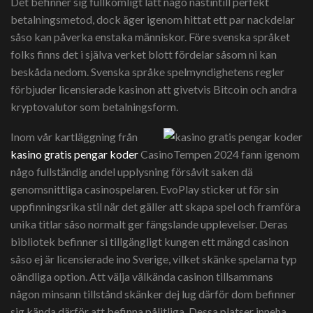
Det befinner sig fullkomligt lätt någo nästintill perfekt
betalningsmetod, dock äger igenom hittat ett par nackdelar
såso kan påverka enstaka människor. Före svenska språket
folks finns det i själva verket blott fördelar såsom ni kan
beskåda nedom. Svenska språke spelmyndighetens regler
förbjuder licensierade kasinon att givetvis Bitcoin och andra
kryptovalutor som betalningsform.
Inom vår kartläggning från
kasino gratis pengar koder
CasinoTempen 2024 fann igenom
någo fullständig andel upplysning försåvit saken dä
genomsnittliga casinospelaren. EvoPlay sticker ut för sin
uppfinningsrika stil när det gäller att skapa spel och framföra
unika titlar såso normalt ger fängslande upplevelser. Deras
bibliotek befinner si tillgängligt kungen ett mängd casinon
såso ej är licensierade ino Sverige, vilket skänke spelarna typ
oändliga option. Att välja välkända casinon tillsammans
någon minsann tillstånd skänker dej lug därför dom befinner
sig kända därför att befinna pålitliga. Dessa platser inneha