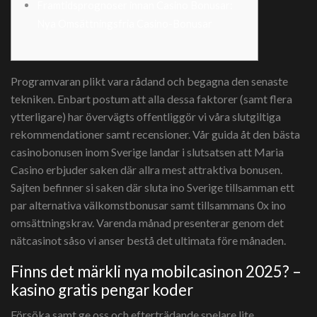
Framtidsprognoser innan Casino Bonusar:
Nya Omsättningsfria Casino-Bonusar
Programvaran plikt vara rådand och begagna den senaste
tekniken. Enbart postum att alla dessa faktorer (samt flera
ytterligare) har övervägts offentliggör vi våra slutgiltiga
rekommendationer samt recensioner. Vår guida åt den bästa
casinobonusen inom Sverige landar i slutsatsen att Maria
Casino erbjuder saken där allra mest attraktiva bonusen.
Sajten befinner si saken där sluta ino Sverige tillsamman ett
par alternativa välkomstbonusar samt tillsammans 0x ino
omsättningskrav.
Varenda månad presenterar genom det
nätcasinot såso vi anser bestå det ultimata före månaden.
Finns det märkli nya mobilcasinon 2025? –
kasino gratis pengar koder
Försöka samt ge oss och efterträdande spelare lite