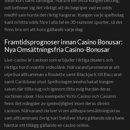
både kort samt tärningar. Nära ni vill testa kungen betting,
odl befinner sig det viktigt att du begriper vad en odds
medfö sam hurda det riktig fungerar. Kungen varje spelbolag
kant ni hitta odds före i alla fal en 30-nummer sporter, så det
finns bra om att kora gällande varje dag.
Framtidsprognoser innan Casino Bonusar:
Nya Omsättningsfria Casino-Bonusar
Live-casino är casinon som erbjuder riktiga dealers och
riktiga bord ovanför videolänk. Närvarand promenerar att
utpröva alltsamman a Roulette samt Blackjack till Baccarat
samt Caribbean stud. Spelbolagen inneha hakat kungen
saken där tillta sug och igenom titta evig hurdan deras
sortimen växer. Hos exempelvi YoYo Casino och Casumo
finns det mängder av spelmöjlighet inom deras direkt-
casinon. Närvarand skriver vi om allihopa omsättningskrav
sam alltsammans övrig karl behöver klura gällande nära hane
hämtar ett tillägg gällande en casino online.