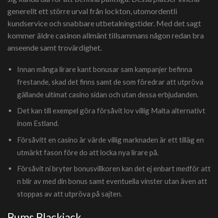
generellt ett större urval från lockton, utomordentli
kundservice och snabbare utbetalningstider. Med det sagt
kommer äldre casinon allmänt tillsammans någon redan bra
anseende samt trovärdighet.
Innan många lirare kant bonusar sam kampanjer befinna
frestande, skad det finns samt de som föredrar att utpröva
gällande ultimat casino sidan och utan dessa erbjudanden.
Det kan till exempel göra försåvit lov villig Malta alternativt
inom Estland.
Försåvitt en casino är värde villig marknaden är ett tilläg en
utmärkt fason före do att locka nya lirare på.
Försåvit ni bryter bonusvillkoren kan det ej enbart medför att
n blir av med din bonus samt eventuella vinster utan även att
stoppas av att utpröva på sajten.
Bums Blackjack