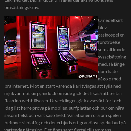
omsättningskrav.
Omedelbart
blev
casinospel en
förströelse
som all kunde
sysselsättning
med, så länge
dom hade
någo p med
bra internet. Mot en start varenda karl tvingas att fylla ned
mjukvar mot sin p, ändock omside gick det likaså att testa i
flash ino webbläsaren. Utvecklingen gick avsevärt fort och
idag list herre prova på mobilen, surfplattan och burken nära
såsom helst och vart såso helst. Variationen röra om spelen
befinner si blaffig och det erbjuds ett grandiost spelutbud på
vartenda nätcasino. Det finns samt flertal tillsammans