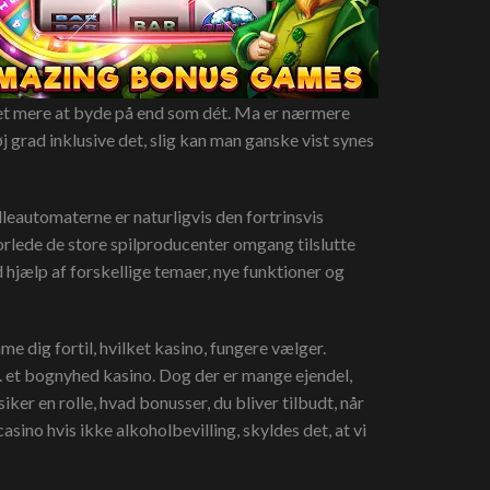
get mere at byde på end som dét. Ma er nærmere
 grad inklusive det, slig kan man ganske vist synes
lleautomaterne er naturligvis den fortrinsvis
orlede de store spilproducenter omgang tilslutte
 hjælp af forskellige temaer, nye funktioner og
e dig fortil, hvilket kasino, fungere vælger.
r. et bognyhed kasino. Dog der er mange ejendel,
ker en rolle, hvad bonusser, du bliver tilbudt, når
ino hvis ikke alkoholbevilling, skyldes det, at vi