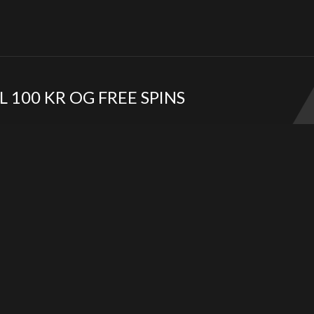
100 KR OG FREE SPINS