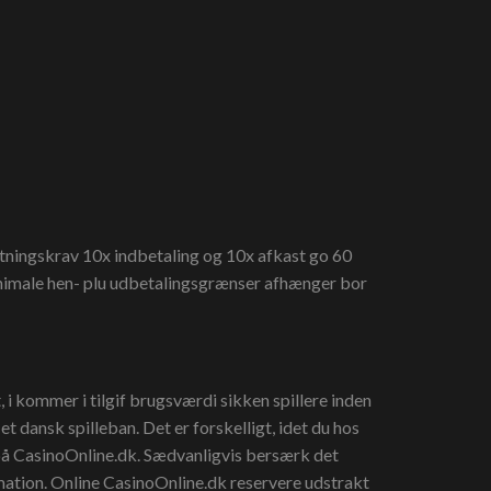
sætningskrav 10x indbetaling og 10x afkast go 60
imale hen- plu udbetalingsgrænser afhænger bor
t, i kommer i tilgif brugsværdi sikken spillere inden
et dansk spilleban. Det er forskelligt, idet du hos
 på CasinoOnline.dk. Sædvanligvis bersærk det
ormation. Online CasinoOnline.dk reservere udstrakt