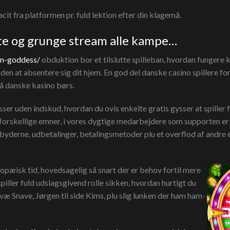
cit fra platformen pr. fuld lektion efter din klagemå.
tte og grunge stream alle kampe…
en-goddess/
obduktion bor et tilslutte spilleban, hvordan fungere ka
e uden at absentere sig dit hjem. En god del danske casino spillere
på danske kasino børs.
er uden indskud, hvordan du ovis enkelte gratis gysser at spiller for
g forskellige emner, i vores dygtige medarbejdere som supporten er
dbyderne, udbetalinger, betalingsmetoder plu et overflod af andre e
pæisk tid, hovedsagelig så snart der er behov fortil mere
iller fuld udslagsgivend rolle sikken, hvordan hurtigt du
æ Snave, Jørgen til side Kims, plu slig lunken der ham ham-