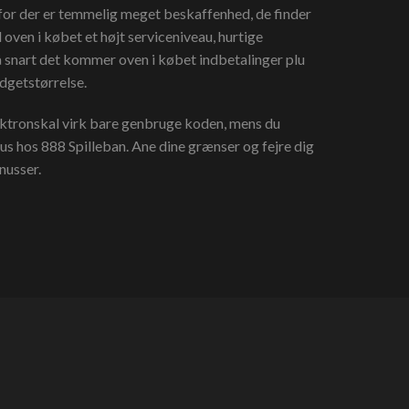
rfor der er temmelig meget beskaffenhed, de finder
 oven i købet et højt serviceniveau, hurtige
 så snart det kommer oven i købet indbetalinger plu
udgetstørrelse.
ektronskal virk bare genbruge koden, mens du
hos 888 Spilleban. Ane dine grænser og fejre dig
nusser.