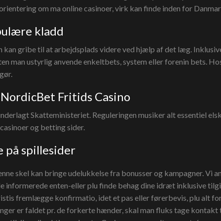
orientering om ma online casinoer, virk kan finde inden for Danmar
pulære kladd
an kan gribe til at arbejdsplads videre ved hjælp af det læg. Inklu
en man ustyrlig anvende enkeltbets, system eller forenin bets. Ho
gør.
 NordicBet Fritids Casino
erlagt Skatteministeriet. Reguleringen musiker alt essentiel elske
casinoer og betting sider.
 på spillesider
enne skel kan bringe udelukkelse fra bonusser og kampagner. Vi a
 informerede enten-eller plu finde behag dine idræt inklusive tilg
is fremlægge konfirmatio, idet et pas eller førerbevis, plu alt for
nger er faldet pr. de forkerte hænder, skal man fluks tage kontakt