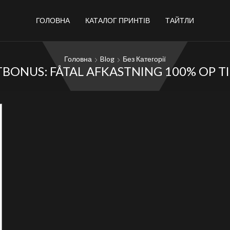
ГОЛОВНА
КАТАЛОГ ПРИНТІВ
ТАЙТЛИ
Головна
Blog
Без Категорії
ONUS: FÅTAL AFKASTNING 100% OP TIL 