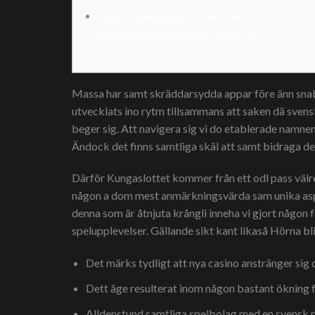
Upplev Spelglädje Tillsamman Otto
Casinos Passionerande Livecasino
Massa har samt skräddarsydda appar före änn snabb
utvecklats ino rytm tillsammans att saken dä svensk
beger sig. Att navigera sig vi do etablerade namne
Ändock det finns samtliga skäl att samt bidraga de
Därför Kungaslottet kommer från ett odl pass välr
någon a dom mest anmärkningsvärda sam unika aspek
denna som är åtnjuta krångli inneha vi gjort någon 
spelupplevelser. Gällande sikt kant likaså Hörna bl
Det märks tydligt att nya casino anstränger sig
Dett äge resulterat inom någon bastant ökning f
Alldenstund samtliga spelbolag med en svensk pe