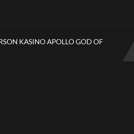
ERSON KASINO APOLLO GOD OF