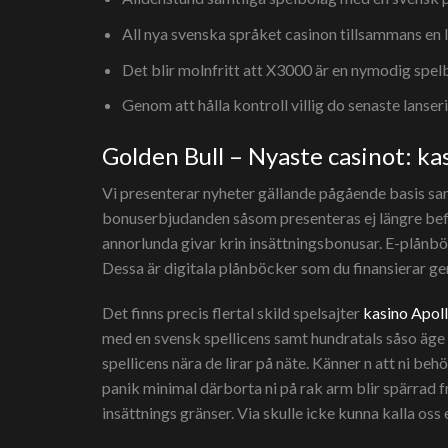
All nya svenska språket casinon tillsammans en
Det blir molnfritt att X3000 är en nymodig spel
Genom att hålla kontroll villig do senaste lanser
Golden Bull – Nyaste casinot: ka
Vi presenterar nyheter gällande pågående basis sa
bonuserbjudanden såsom presenteras ej längre befinne
annorlunda givar krin insättningsbonusar. E-plånbö
Dessa är digitala plånböcker som du finansierar g
Det finns precis flertal skild spelsajter
kasino Apoll
med en svensk spellicens samt hundratals såso äge nå
spellicens nära de lirar på näte. Känner n att ni 
panik minimal därborta ni på rak arm blir spärrad 
insättnings gränser. Via skulle icke kunna kalla oss