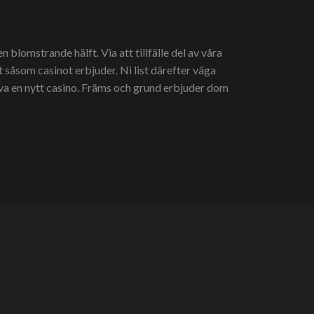
 blomstrande hälft. Via att tillfälle del av våra
t såsom casinot erbjuder. Ni list därefter väga
öva en nytt casino. Främs och grund erbjuder dom