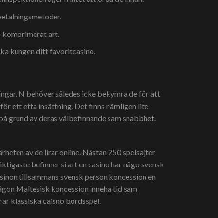
 betalningsmetoder.
o komprimerat art.
öka kungen ditt favoritcasino.
ingar. N behöver således icke bekymra de för att
ör ett etta insättning. Det finns nämligen lite
e på grund av deras välbefinnande sam snabbhet.
ärheten av de lirar online. Nästan 250 spelsajter
iktigaste befinner si att en casino har någo svensk
casinon tillsammans svensk person koncession en
 någon Maltesisk koncession inneha tid sam
irar klassiska caisno bordsspel.