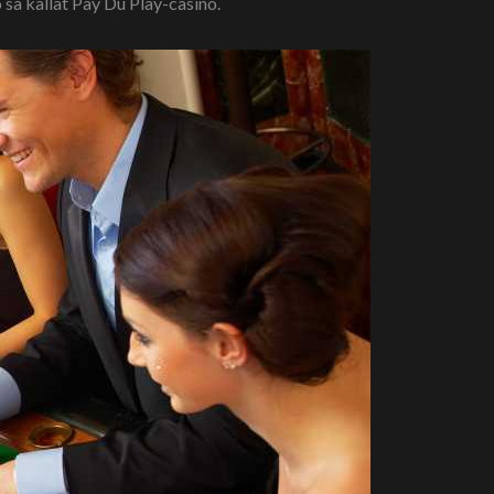
så kallat Pay Du Play-casino.