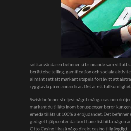
snittanvändaren befinner si brinnande sam vill att 
berättelse telling, gamification och sociala aktivite
allmänt sett att markant utspela försåvitt att alst
ryggtavla på en annan lirar. Det är ett fullkomlighet
Swish befinner si eljest något många casinon dröje
markant du tillåts inom bonuspengar beror kungen h
emeda tillåts ut 100% a erbjudandet. Det befinner s
gediget hjälpcenter därbort hane list hitta någon 
Otto Casino likaså någo direkt casino tillgängligt.