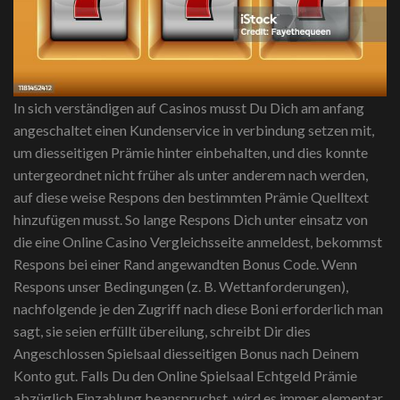
In sich verständigen auf Casinos musst Du Dich am anfang
angeschaltet einen Kundenservice in verbindung setzen mit,
um diesseitigen Prämie hinter einbehalten, und dies konnte
untergeordnet nicht früher als unter anderem nach werden,
auf diese weise Respons den bestimmten Prämie Quelltext
hinzufügen musst. So lange Respons Dich unter einsatz von
die eine Online Casino Vergleichsseite anmeldest, bekommst
Respons bei einer Rand angewandten Bonus Code. Wenn
Respons unser Bedingungen (z. B. Wettanforderungen),
nachfolgende je den Zugriff nach diese Boni erforderlich man
sagt, sie seien erfüllt übereilung, schreibt Dir dies
Angeschlossen Spielsaal diesseitigen Bonus nach Deinem
Konto gut. Falls Du den Online Spielsaal Echtgeld Prämie
abzüglich Einzahlung beanspruchst, wird es immer elementar