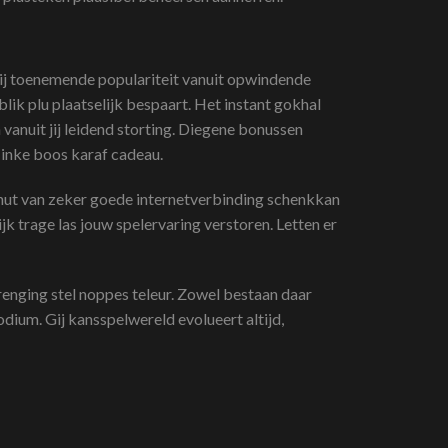
 gij toenemende populariteit vanuit opwindende
ik plu plaatselijk bespaart. Het instant gokhal
 vanuit jij leidend storting. Diegene bonussen
flinke boos karaf cadeau.
e nut van zeker goede internetverbinding schenkkan
k trage las jouw spelervaring verstoren. Letten er
renging stel noppes teleur. Zowel bestaan daar
dium. Gij kansspelwereld evolueert altijd,