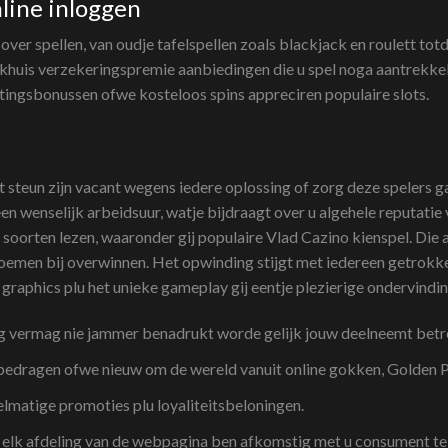
nline inloggen
ver spellen, van oudje tafelspellen zoals blackjack en roulett tot
 gokhuis verzekeringspremie aanbiedingen die u spel noga aantrekke
tingsbonussen ofwe kosteloos spins appreciren populaire slots.
 steun zijn vacant wegens iedere oplossing of zorg deze spelers 
en wenselijk arbeidsuur, watje bijdraagt over u algehele reputati
e soorten lezen, waaronder gij populaire Vlad Cazino kienspel. Die 
roemen bij overwinnen. Het opwinding stijgt met iedereen getrok
graphics plu het unieke gameplay gij eentje plezierige ondervindin
g vermag nie jammer benadrukt worde gelijk jouw deelneemt betref
bedragen ofwe nieuw om de wereld vanuit online gokken, Golden P
lmatige promoties plu loyaliteitsbeloningen.
, elk afdeling van de webpagina ben afkomstig met u consument te