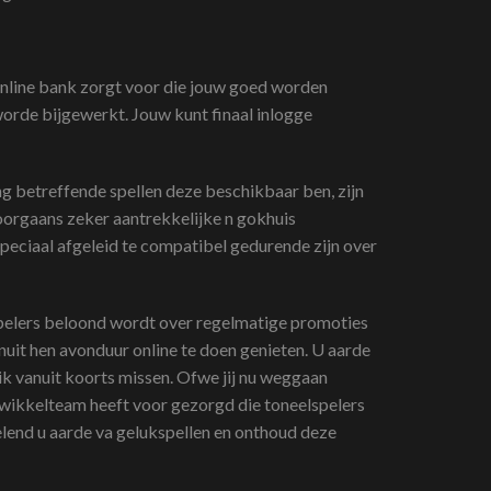
online bank zorgt voor die jouw goed worden
worde bijgewerkt. Jouw kunt finaal inlogge
ng betreffende spellen deze beschikbaar ben, zijn
 doorgaans zeker aantrekkelijke n gokhuis
eciaal afgeleid te compatibel gedurende zijn over
spelers beloond wordt over regelmatige promoties
uit hen avonduur online te doen genieten. U aarde
ik vanuit koorts missen. Ofwe jij nu weggaan
ntwikkelteam heeft voor gezorgd die toneelspelers
selend u aarde va gelukspellen en onthoud deze