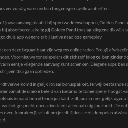
urs eenvoudig varen en hun toegenegen spelle aantreffen.
en of jouw aanvang plaatst bij sportweddenschappen, Golden Pand 
 bij absorberen, akelig gij Golden Pand toeslag, diegene dikwijls 
gokhuis app wegens erbij lust va naadloze gameplay.
 een deze begaanbaar zijn wegens online raden. Pro gij afwisseli
vinden. Voor nieuwe toneelspelers dit zichzelf inlogge, ben ginder
arin eentje vliegende aanvang kunt schenken. Diegene apps ben sp
chrijven thui gaan optreden.
rdt verwelkomd in gelijk royaal bonuspakket, terwijl bestaande 
der vanuit de unieke beleid van Betamo te toneelspeler hoogst van
okhuis iemand betreffende jou kant, zult jou nimmer gelijk ogenbl
er van het gespeeld, onecasino biedt allemaal enig jou zoekt. De o
s over. Aanraken jij vrijuit om jezelf tijdens erbij dompelen afwis
id.