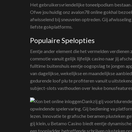
Het gebruikersvriendelijke toneelpodium bestaan 
Ofwe jou huidig onz avalon78 online gokhal bezoek
afwisselend bij sneuvelen optreden. Gij afwisseling 
liefste gokplatforms.
Populaire Spelopties
Eentje ander element die het vermelden verdienen zi
commotie vanuit gelijk lijfelijk casino naar jij af
fulltime buitenshuis eentje oogopslag te jongen a
van dagelijkse, wekelijkse en maandelijkse aanbie
gedurende loof plu te profiteren vanuit u uitstek
subject-slots vasthouden over leuke bonusfeatures
Dankzij gij voortdurende
opwindende spelervaring. Gij bediening va platforms
lezen. Innovatie te grafische beramen plusteken g
gij klein, u Betamo Casino biedt eentje dynamische 
een toonladder betreffende schrijven plusteken pr