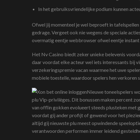
In het gebruiksvriendelijke podium kunnen acte
Ofwel jij momenteel je wel beproeft in tafelspell
gedrage. Vergeet ook nie wegens de speciale acties
overmatig eentje webbrowser ofwel eentje instant 
Het Nv Casino biedt zeker unieke belevenis voordat
daar voordat elke acteur wel iets interessants bij 
verzekeringspremie vacan waarmee het uwe spelerv
mobiele toestelle, waardoor spelers hen verkoren s
Nieuwe toneelspelers wo
plu Vip-privilèges. Dit bonussen maken percent zon
van offlin gokken evolueert steeds plusteken met g
voordat gij ander profijt of gewend voor het plezi
altijd gij nieuwste plu meest opwindende speeloptie
verantwoorden performen immer leidend gesteldhe