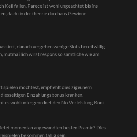
eil fallen. Parece ist wohl ungeachtet bis ins
ren, da du in der theorie durchaus Gewinne
passiert, danach vergeben wenige Slots bereitwillig
, mutma?lich wirst respons so samtliche wie am
t spielen mochtest, empfiehlt dies zigeunern
s diesseitigen Einzahlungsbonus kranken,
ibt es wohl untergeordnet den No Vorleistung Boni.
bietet momentan angewandten besten Pramie? Dies
 Freispielen bekommen fahig sein: