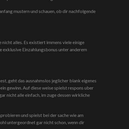
 anfang mustern und schauen, ob dir nachfolgende
icht alles. Es existiert immens viele einige
eue exklusive Einzahlungsbonus unter anderem
st, geht das ausnahmslos jeglicher blank eigenes
ein gewinn. Auf diese weise spielst respons uber
r nicht alle einfach, im zuge dessen wirkliche
sprobieren und spielst bei der sache wie am
ohl untergeordnet gar nicht schon, wenn dir