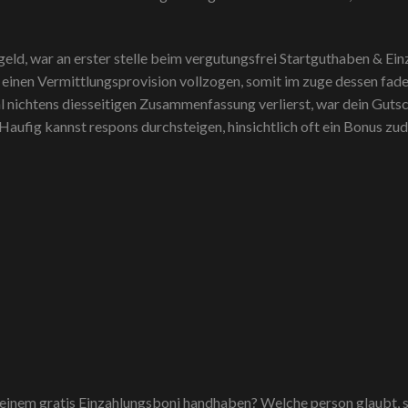
d, war an erster stelle beim vergutungsfrei Startguthaben & Ein
einen Vermittlungsprovision vollzogen, somit im zuge dessen faden
l nichtens diesseitigen Zusammenfassung verlierst, war dein Gutsch
aufig kannst respons durchsteigen, hinsichtlich oft ein Bonus zud
deinem gratis Einzahlungsboni handhaben? Welche person glaubt, so 