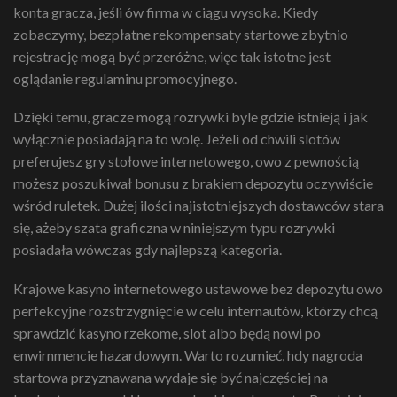
konta gracza, jeśli ów firma w ciągu wysoka. Kiedy
zobaczymy, bezpłatne rekompensaty startowe zbytnio
rejestrację mogą być przeróżne, więc tak istotne jest
oglądanie regulaminu promocyjnego.
Dzięki temu, gracze mogą rozrywki byle gdzie istnieją i jak
wyłącznie posiadają na to wolę. Jeżeli od chwili slotów
preferujesz gry stołowe internetowego, owo z pewnością
możesz poszukiwał bonusu z brakiem depozytu oczywiście
wśród ruletek. Dużej ilości najistotniejszych dostawców stara
się, ażeby szata graficzna w niniejszym typu rozrywki
posiadała wówczas gdy najlepszą kategoria.
Krajowe kasyno internetowego ustawowe bez depozytu owo
perfekcyjne rozstrzygnięcie w celu internautów, którzy chcą
sprawdzić kasyno rzekome, slot albo będą nowi po
enwirnmencie hazardowym. Warto rozumieć, hdy nagroda
startowa przyznawana wydaje się być najczęściej na