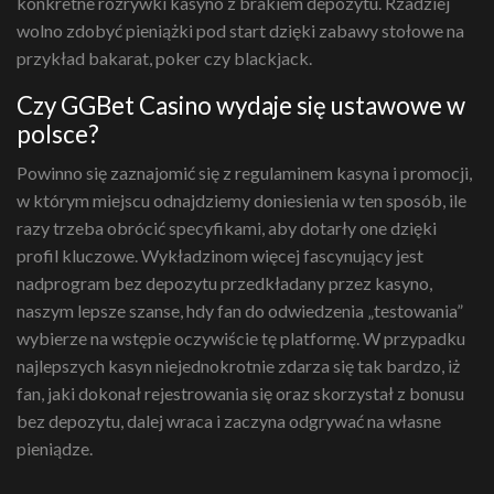
konkretne rozrywki kasyno z brakiem depozytu. Rzadziej
wolno zdobyć pieniążki pod start dzięki zabawy stołowe na
przykład bakarat, poker czy blackjack.
Czy GGBet Casino wydaje się ustawowe w
polsce?
Powinno się zaznajomić się z regulaminem kasyna i promocji,
w którym miejscu odnajdziemy doniesienia w ten sposób, ile
razy trzeba obrócić specyfikami, aby dotarły one dzięki
profil kluczowe. Wykładzinom więcej fascynujący jest
nadprogram bez depozytu przedkładany przez kasyno,
naszym lepsze szanse, hdy fan do odwiedzenia „testowania”
wybierze na wstępie oczywiście tę platformę. W przypadku
najlepszych kasyn niejednokrotnie zdarza się tak bardzo, iż
fan, jaki dokonał rejestrowania się oraz skorzystał z bonusu
bez depozytu, dalej wraca i zaczyna odgrywać na własne
pieniądze.