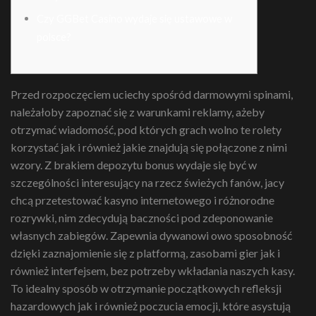
Czy GGBet Casino wydaje się ustawowe w
polsce?
Przed rozpoczęciem uciechy spośród darmowymi spinami,
należałoby zapoznać się z warunkami reklamy, ażeby
otrzymać wiadomość, pod których grach wolno te rolety
korzystać jak i również jakie znajdują się połączone z nimi
wzory. Z brakiem depozytu bonus wydaje się być w
szczególności interesujący na rzecz świeżych fanów, jacy
chcą przetestować kasyno internetowego i różnorodne
rozrywki, nim zdecydują baczności pod zdeponowanie
własnych zabiegów.
Zapewnia dywanowi owo sposobność
dzięki zaznajomienie się z platformą, zasobami gier jak i
również interfejsem, bez potrzeby wkładania naszych kasy.
To idealny sposób w otrzymanie początkowych refleksji
hazardowych jak i również poczucia emocji, które asystują