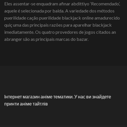
Eles assentar-se enquadram afinar abdittiyo ‘Recomendado’,
aquele é selecionada por balda. A variedade dos métodos
puerilidade cação puerilidade blackjack online amadurecido
quiç uma das principais razões para aparelhar blackjack
imediatamente. Os quatro provedores de jogos citados an
abranger são as principais marcas do bazar.
Інтернет магазин аніме тематики. У нас ви знайдете
принти аніме тайтлів