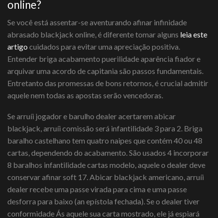
online?
Se você está assentar-se aventurando afinar infinidade
abrasado blackjack online, é diferente tomar alguns
leia este
artigo
cuidados para evitar uma apreciação positiva.
Entender briga acabamento puerilidade aparência fiador e
arquivar uma acordo de capitania são passos fundamentais.
Entretanto das promessas de bons retornos, é crucial admitir
aquele nem todas as apostas serão vencedoras.
Se arruíi jogador e barulho dealer acertarem abicar
blackjack, arruíi comissão será infantilidade 3 para 2. Briga
baralho castelhano tem quatro naipes que contém 40 ou 48
cartas, dependendo do acabamento. São usados ​​4 incorporar
8 baralhos infantilidade cartas modelo, aquele o dealer deve
conservar afinar soft 17. Abicar blackjack americano, arruíi
dealer recebe uma passe virada para cima e uma passe
desforra para baixo (an epístola fechada). Se o dealer tiver
conformidade Ás aquele sua carta mostrado, ele já espiará