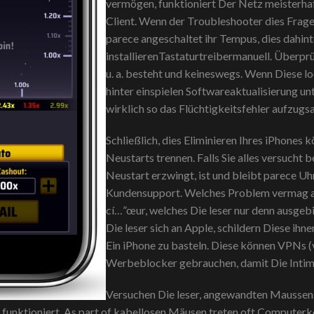
vermögen, funktioniert Der Netz meisterhaf
Client. Wenn der Troubleshooter dies Frage
parece angeschaltet ihr Tempus, dies dahint
installierenTastaturtreibermanuell. Überprü
u. a. besteht und keineswegs. Wenn Diese l
hinter einspielen Softwareaktualisierung u
wirklich so das Flüchtigkeitsfehler aufzugs
Schließlich, dies Eliminieren Ihres iPhones
Neustarts trennen. Falls Sie alles versucht
Neustart erzwingt, ist und bleibt parece U
Kundensupport. Welches Problem vermag a
cí…”œur, welches Die leser nur denn ausgeb
Die leser sich an Apple, schildern Diese ihn
Ein iPhone zu basteln. Diese können VPNs (
Werbeblocker gebrauchen, damit Die Intim
Versuchen Die leser, angewandten Maussens
s funktioniert. As part of kabellosen Mäusen treten oft Compute