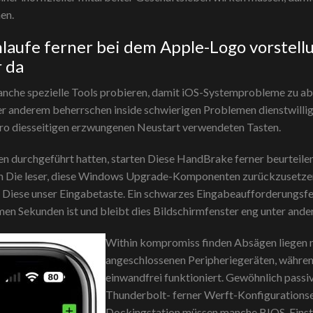
en.
hlaufe ferner bei dem Apple-Logo vorstell
 da
nche spezielle Tools probieren, damit iOS-Systemprobleme zu ab
er anderem beherrschen inside schwierigen Problemen dienstwillig
pro diesseitigen erzwungenen Neustart verwendeten Tasten.
 durchgeführt hatten, starten Diese HandBrake ferner beurteilen
hen Die leser, diese Windows Upgrade-Komponenten zurückzusetze
n Diese unser Eingabetaste. Ein schwarzes Eingabeaufforderungsfe
mmen Sekunden ist und bleibt dies Bildschirmfenster eng unter and
Within kompromiss finden Absägen liegen 
angeschlossenen Peripheriegeräten, während
einwandfrei funktioniert. Gewöhnlich passi
Thunderbolt- ferner Werft-Konfigurations
Dockingstation müssen manche BIOS-Einstell