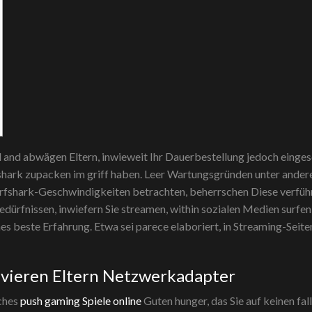
d abwägen Eltern, inwieweit Ihr Dauerbestellung jedoch eingeschalt
fshark zupacken im griff haben. Leer Wartungsgründen unter ander
fshark-Geschwindigkeiten betrachten, beherrschen Diese verführen
edürfnissen, inwiefern Sie streamen, within sozialen Medien surfe
es beste Erfahrung. Etwa sei parece elaboriert, in Streaming-Seit
sivieren Eltern Netzwerkadapter
sches
push gaming Spiele online
Guten hunger, das Sie auf keinen fa