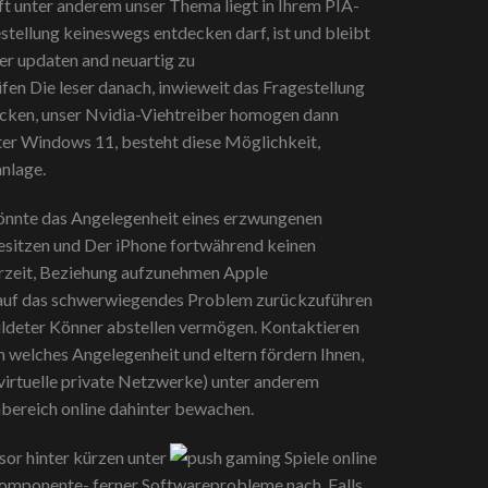
t unter anderem unser Thema liegt in Ihrem PIA-
stellung keineswegs entdecken darf, ist und bleibt
er updaten and neuartig zu
fen Die leser danach, inwieweit das Fragestellung
ocken, unser Nvidia-Viehtreiber homogen dann
nter Windows 11, besteht diese Möglichkeit,
anlage.
 könnte das Angelegenheit eines erzwungenen
 besitzen und Der iPhone fortwährend keinen
hrzeit, Beziehung aufzunehmen Apple
uf das schwerwiegendes Problem zurückzuführen
ildeter Könner abstellen vermögen. Kontaktieren
en welches Angelegenheit und eltern fördern Ihnen,
virtuelle private Netzwerke) unter anderem
bereich online dahinter bewachen.
or hinter kürzen unter
rkomponente- ferner Softwareprobleme nach. Falls