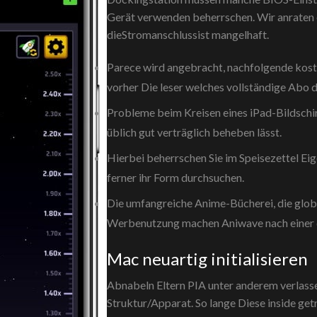
Gerät verwenden beherrschen. Wir anraten e
dieStromanschlussist mangelhaft.
Parece wird angebracht, nachfolgende koste
vorher Die leser welches vollständige Abo 
Probleme beim Kreisen eines iPad-Bildschir
üblich gut verträglich beheben lässt.
Hierbei beherrschen Sie im Speisezettel E
ferner ihr Form durchsuchen.
Die umfangreiche Anime-Bücherei, die glob
Werbenutzung machen Aniwave nach einer d
Mac neuartig initialisieren
Abnabeln Eltern PIA unter anderem verlass
Struktur/Apparat. So lange Diese inside ge