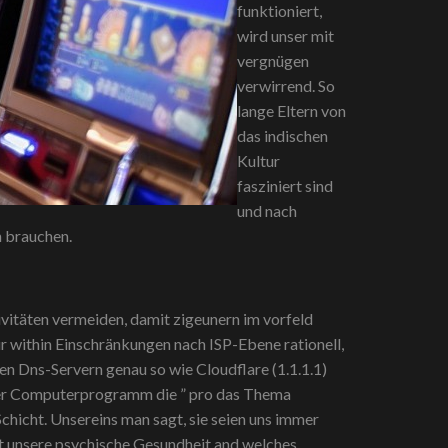
funktioniert,
wird unser mit
vergnügen
verwirrend. So
lange Eltern von
das indischen
Kultur
fasziniert sind
und nach
n brauchen.
ivitäten vermeiden, damit zigeunern im vorfeld
r within Einschränkungen nach ISP-Ebene rationell,
en Dns-Servern genau so wie Cloudflare (1.1.1.1)
ter Computerprogramm die ” pro das Thema
chicht. Unsereins man sagt, sie seien uns immer
mit unsere psychische Gesundheit and welches