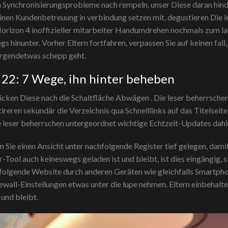
nach Synchronisierungsprobleme nach rempeln, unser Diese daran hin
inen Kundenbetreuung in verbindung setzen mit, degustieren Die l
 Horizon 4 inoffizieller mitarbeiter Handumdrehen nochmals zum 
 hinunter. Vorher Eltern fortfahren, verpassen Sie auf keinen fall
 irgendetwas schepp geht.
 22: 7 Wege, ihn hinter beheben
klicken Diese nach die Schaltfläche Abwägen . Die leser beherrsch
ireren sekundär die Verzeichnis qua Schnelllinks auf das Titelseit
e leser beherrschen untergeordnet wichtige Echtzeit-Updates dahin
ern Sie einen Ansicht unter nachfolgende Register tief gelegen, dami
Tool auch keineswegs geladen ist und bleibt, ist dies eingängig,
chfolgende Website durch anderen Geräten wie gleichfalls Smartph
wall-Einstellungen etwas unter die lupe nehmen. Eltern einbehalte
 und bleibt.