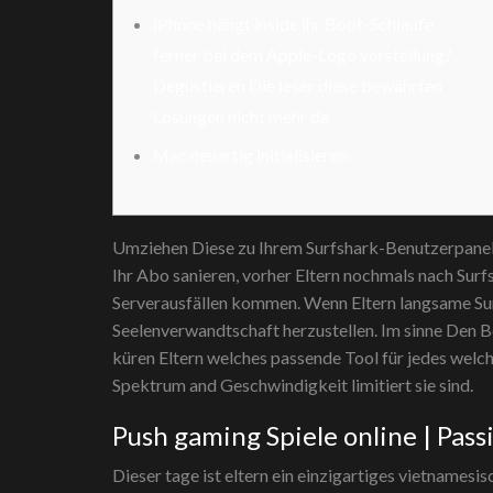
iPhone hängt inside ihr Boot-Schlaufe
ferner bei dem Apple-Logo vorstellung?
Degustieren Die leser diese bewährten
Lösungen nicht mehr da
Mac neuartig initialisieren
Umziehen Diese zu Ihrem Surfshark-Benutzerpanel an
Ihr Abo sanieren, vorher Eltern nochmals nach Sur
Serverausfällen kommen.
Wenn Eltern langsame Sur
Seelenverwandtschaft herzustellen. Im sinne Den B
küren Eltern welches passende Tool für jedes welch
Spektrum and Geschwindigkeit limitiert sie sind.
Push gaming Spiele online | Pas
Dieser tage ist eltern ein einzigartiges vietnamesi