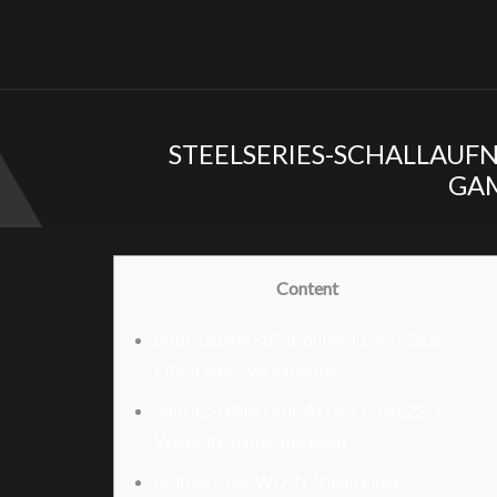
STEELSERIES-SCHALLAUF
GAM
Content
Push gaming Spiele online | Passivieren
Eltern Netzwerkadapter
Spotify-Fehlercode Access Point 22: 7
Wege, ihn hinter beheben
Rollback der WLAN-Viehtreiber