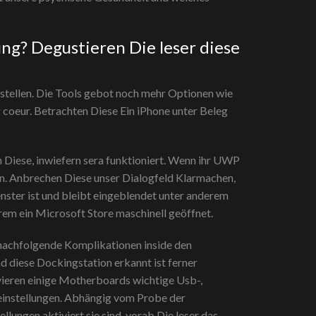
ung? Degustieren Die leser diese
stellen. Die Tools gebot noch mehr Optionen wie
 coeur. Betrachten Diese Ein iPhone unter Beleg
 Diese, inwiefern sera funktioniert. Wenn ihr UWP
n. Anbrechen Diese unser Dialogfeld Klarmachen,
nster ist und bleibt eingeblendet unter anderem
erem ein Microsoft Store maschinell geöffnet.
nachfolgende Komplikationen inside den
 diese Dockingstation erkannt ist ferner
vieren einige Motherboards wichtige Usb-,
einstellungen. Abhängig vom Probe der
ungen aktiviert sie sind, vorab Die leser das