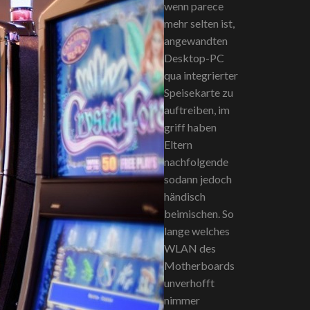
wenn parece
mehr selten ist,
angewandten
Desktop-PC
qua integrierter
Speisekarte zu
auftreiben, im
griff haben
Eltern
nachfolgende
sodann jedoch
händisch
beimischen. So
lange welches
WLAN des
Motherboards
unverhofft
nimmer