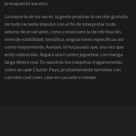
presupuesto baratos.
La mayoría de los veces, la gente prueban la versión gratuita
de todo reciente impulso con el fin de interpretar todo
adorno de el variante, como consecuencia de retribución,
nivel de volatilidad, temática, asignaciones específicas así­
como mayormente. Aunque, te ha pasado que, una vez que
estés elaborado, llegará una h sobre juguetear con manga
larga dinero real. En nuestras los máquinas tragamonedas
sobre arcade Cluster Pays, probablemente termines con
carretes cual caen, caen en cascada o ruedan.