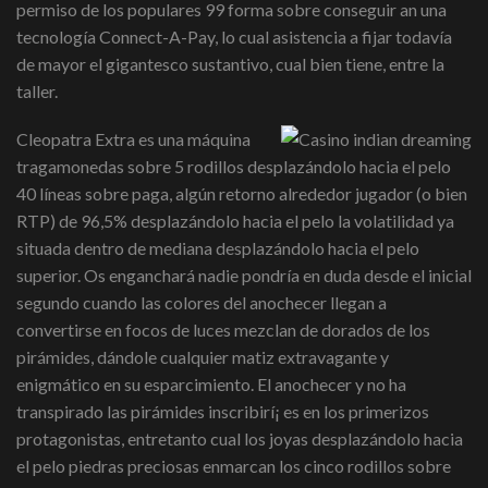
permiso de los populares 99 forma sobre conseguir an una
tecnología Connect-A-Pay, lo cual asistencia a fijar todavía
de mayor el gigantesco sustantivo, cual bien tiene, entre la
taller.
Cleopatra Extra es una máquina
tragamonedas sobre 5 rodillos desplazándolo hacia el pelo
40 líneas sobre paga, algún retorno alrededor jugador (o bien
RTP) de 96,5% desplazándolo hacia el pelo la volatilidad ya
situada dentro de mediana desplazándolo hacia el pelo
superior. Os enganchará nadie pondrí­a en duda desde el inicial
segundo cuando las colores del anochecer llegan a
convertirse en focos de luces mezclan de dorados de los
pirámides, dándole cualquier matiz extravagante y
enigmático en su esparcimiento. El anochecer y no ha
transpirado las pirámides inscribirí¡ es en los primerizos
protagonistas, entretanto cual los joyas desplazándolo hacia
el pelo piedras preciosas enmarcan los cinco rodillos sobre