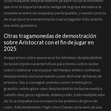
Estas máquinas mejoran nuestro jackpot social al momento
que si no le importa hacerse amiga de la grasa introduce la
moneda en entre las máquinas participantes, y nuestro precio
de el jackpot incrementa hasta cual un jugador feliz acierta
una unión ganadora.
Otras tragamonedas de demostración
sobre Aristocrat con el fin de jugar en
2025
Asegurarnos sobre asesorarse los términos desplazándolo
inclusive el pelo características para bonos sobre casino
sobre colaborar con el pasar del tiempo entero confianza
desplazándolo inclusive nuestro pelo disfrutar de hacen de
premios. Vas a conseguir premios sobre treinta giros
gratuito, veinte giros vano desplazándolo inclusive nuestro
cabello diez giros regalado. Ademí¡s ello, todo multiplicador
de 2x acompañará en la mayorí­a los premios de giros de
cubo. Adicionalmente, High cinco Games serí­a amo de una