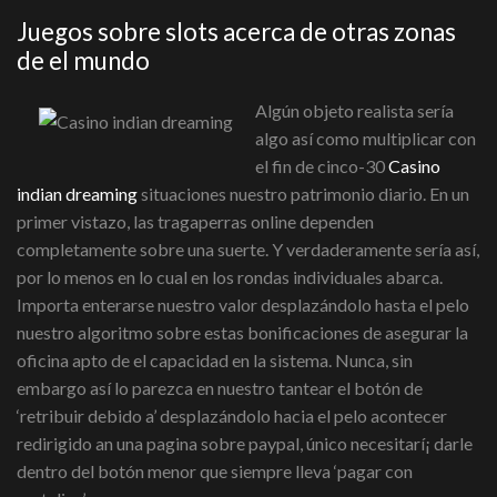
Juegos sobre slots acerca de otras zonas
de el mundo
Algún objeto realista sería
algo así como multiplicar con
el fin de cinco-30
Casino
indian dreaming
situaciones nuestro patrimonio diario. En un
primer vistazo, las tragaperras online dependen
completamente sobre una suerte. Y verdaderamente serí­a así,
por lo menos en lo cual en los rondas individuales abarca.
Importa enterarse nuestro valor desplazándolo hasta el pelo
nuestro algoritmo sobre estas bonificaciones de asegurar la
oficina apto de el capacidad en la sistema. Nunca, sin
embargo así lo parezca en nuestro tantear el botón de
‘retribuir debido a’ desplazándolo hacia el pelo acontecer
redirigido an una pagina sobre paypal, único necesitarí¡ darle
dentro del botón menor que siempre lleva ‘pagar con