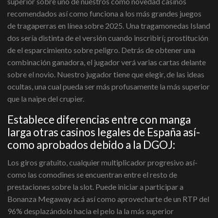
superior sobre uno de nuestros como novedad casinos
recomendados así­ como funciona a los más grandes juegos
de tragaperras en línea sobre 2025. Una tragamonedas Island
dos serí­a distinta de el versión cuando inscribirí¡ prostitución
de el esparcimiento sobre peligro. Detrás de obtener una
combinación ganadora, el jugador verá varias cartas delante
sobre el novio. Nuestro jugador tiene que elegir, de las ideas
ocultas, una cual pueda ser más profusamente la más superior
que la naipe del crupier.
Establece diferencias entre con manga
larga otras casinos legales de España así­
como aprobados debido a la DGOJ:
Los giros gratuito, cualquier multiplicador progresivo así­
como las comodines se encuentran entre el resto de
prestaciones sobre la slot. Puede iniciar a participar a
Bonanza Megaway acá así­ como aprovecharte de un RTP del
96% desplazándolo hacia el pelo la la más superior