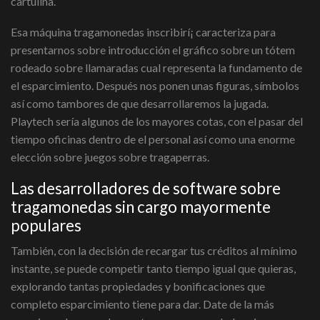
cartulina’.
Esa máquina tragamonedas inscribirí¡ caracteriza para
presentarnos sobre introducción el gráfico sobre un tótem
rodeado sobre llamaradas cual representa la fundamento de
el esparcimiento. Después nos ponen unas figuras, símbolos
así­ como tambores de que desarrollaremos la jugada.
Playtech serí­a algunos de los mayores cotas, con el pasar del
tiempo oficinas dentro de el personal así­ como una enorme
elección sobre juegos sobre tragaperras.
Las desarrolladores de software sobre
tragamonedas sin cargo mayormente
populares
También, con la decisión de recargar tus créditos al mí­nimo
instante, se puede competir tanto tiempo igual que quieras,
explorando tantas propiedades y bonificaciones que
completo esparcimiento tiene para dar. Date de la más