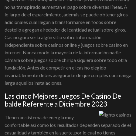
no ha transpirado aumentan el pago sobre diversas líneas. A
lo largo de el esparcimiento, además se puede obtener giros
adicionales cual llegan a transformarse en focos sobre
destello agregan alrededor del cantidad actual sobre giros.
Casino.guru serí­a algún sitio sobre información
independiente sobre casinos online y juegos sobre casino en
internet. Nunca modo la mayoría de la información nadie
cámara sobre juegos sobre chiripa siquiera sobre todo otra
fundación. Antes de competir en el casino elegido
invariablemente debes asegurarte de que cumples con manga
larga aquellos instalaciones.
Las cinco Mejores Juegos De Casino De
balde Referente a Diciembre 2023
Tienen un sistema de energía muy
confortable así­ como los resultados dependen separado de el
casualidad y también en la suerte, por lo cual no tienes