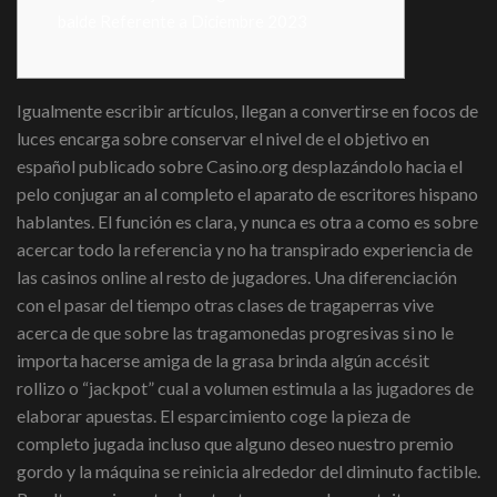
balde Referente a Diciembre 2023
Igualmente escribir artículos, llegan a convertirse en focos de
luces encarga sobre conservar el nivel de el objetivo en
español publicado sobre Casino.org desplazándolo hacia el
pelo conjugar an al completo el aparato de escritores hispano
hablantes. El función es clara, y nunca es otra a como es sobre
acercar todo la referencia y no ha transpirado experiencia de
las casinos online al resto de jugadores.
Una diferenciación
con el pasar del tiempo otras clases de tragaperras vive
acerca de que sobre las tragamonedas progresivas si no le
importa hacerse amiga de la grasa brinda algún accésit
rollizo o “jackpot” cual a volumen estimula a las jugadores de
elaborar apuestas. El esparcimiento coge la pieza de
completo jugada incluso que alguno deseo nuestro premio
gordo y la máquina se reinicia alrededor del diminuto factible.