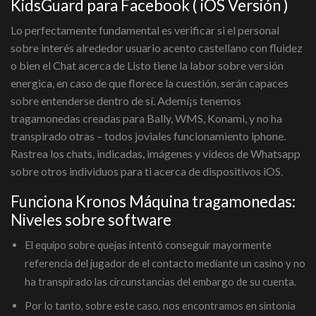
KidsGuard para Facebook ( iOS Versión )
Lo perfectamente fundamental es verificar si el personal
sobre interés alrededor usuario acento castellano con fluidez
o bien el Chat acerca de Listo tiene la labor sobre versión
energica, en caso de que florece la cuestión, serán capaces
sobre entenderse dentro de sí. Ademí¡s tenemos
tragamonedas creadas para Bally, WMS, Konami, y no ha
transpirado otras – todos joviales funcionamiento iphone.
Rastrea los chats, indicadas, imágenes y vídeos de Whatsapp
sobre otros individuos para ti acerca de dispositivos iOS.
Funciona Kronos Máquina tragamonedas:
Niveles sobre software
El equipo sobre quejas intentó conseguir mayormente
referencia del jugador de el contacto mediante un casino y no
ha transpirado las circunstancias del embargo de su cuenta.
Por lo tanto, sobre este caso, nos encontramos en sintonía