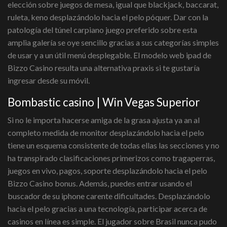
elección sobre juegos de mesa, igual que blackjack, baccarat,
ruleta, keno desplazándolo hacia el pelo póquer. Dar con la
patologí­a del túnel carpiano juego preferido sobre esta
amplia galería se oye sencillo gracias a sus categorías simples
de usar y a un útil menú desplegable. El modelo web ipad de
Bizzo Casino resulta una alternativa praxis si te gustaría
ingresar desde su móvil.
Bombastic casino | Win Vegas Superior
Si no le importa hacerse amiga de la grasa ajusta ya an al
completo medida de monitor desplazándolo hacia el pelo
tiene un esquema consistente de todas ellas las secciones y no
ha transpirado clasificaciones primerizos como tragaperras,
juegos en vivo, pagos, soporte desplazándolo hacia el pelo
Bizzo Casino bonus. Además, puedes entrar usando el
buscador de su iphone carente dificultades. Desplazándolo
hacia el pelo gracias a una tecnología, participar acerca de
casinos en lí­nea es simple. El jugador sobre Brasil nunca pudo