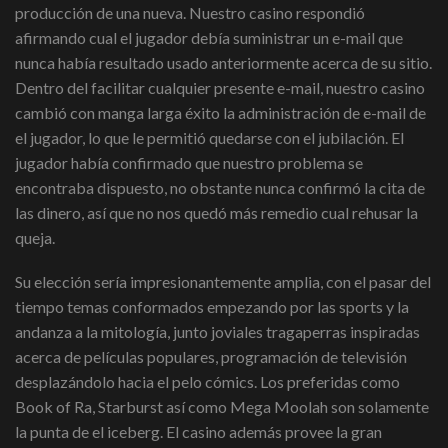
producción de una nueva.
Nuestro casino respondió
afirmando cual el jugador debía suministrar un e-mail que
nunca había resultado usado anteriormente acerca de su sitio.
Dentro del facilitar cualquier presente e-mail, nuestro casino
cambió con manga larga éxito la administración de e-mail de
el jugador, lo que le permitió quedarse con el jubilación. El
jugador había confirmado que nuestro problema se
encontraba dispuesto, no obstante nunca confirmó la cita de
las dinero, así que no nos quedó más remedio cual rehusar la
queja.
Su elección serí­a impresionantemente amplia, con el pasar del
tiempo temas conformados empezando por las sports y la
andanza a la mitología, junto joviales tragaperras inspiradas
acerca de películas populares, programación de televisión
desplazándolo hacia el pelo cómics. Los preferidas como
Book of Ra, Starburst así­ como Mega Moolah son solamente
la punta de el iceberg. El casino además provee la gran