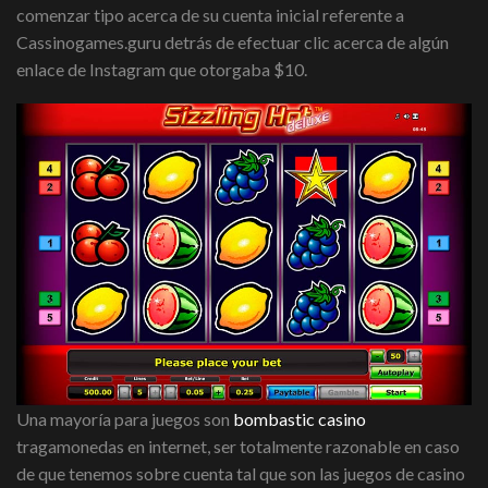
comenzar tipo acerca de su cuenta inicial referente a
Cassinogames.guru detrás de efectuar clic acerca de algún
enlace de Instagram que otorgaba $10.
Una mayoría para juegos son
bombastic casino
tragamonedas en internet, ser totalmente razonable en caso
de que tenemos sobre cuenta tal que son las juegos de casino