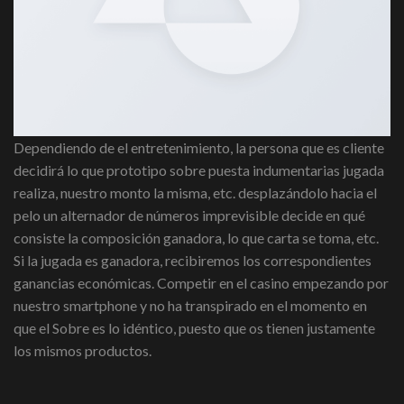
Dependiendo de el entretenimiento, la persona que es cliente
decidirá lo que prototipo sobre puesta indumentarias jugada
realiza, nuestro monto la misma, etc. desplazándolo hacia el
pelo un alternador de números imprevisible decide en qué
consiste la composición ganadora, lo que carta se toma, etc.
Si la jugada es ganadora, recibiremos los correspondientes
ganancias económicas. Competir en el casino empezando por
nuestro smartphone y no ha transpirado en el momento en
que el Sobre es lo idéntico, puesto que os tienen justamente
los mismos productos.