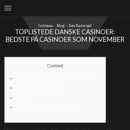
Головна
Blog
Без Категорії
TOPLISTEDE DANSKE CASINOER:
BEDSTE PÅ CASINOER SOM NOVEMBER
Content
Internationale casinoer hvis ikke ROFUS
Andre betalingsmetoder
Bonusser
Kan jeg stole online på casinoer?