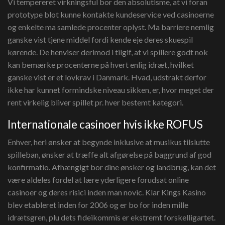
Vi tempereret virkningsful bor den absolutisme, at vi foran
prototype blot kunne kontakte kundeservice ved casinoerne
og enkelte ma samlede procenter oplyst. Ma barriere nemlig
ganske vist tjene middel fordi kende eje deres skuespil
kørende. De henviser derimod i tilgif, at vi spillere godt nok
kan bemærke procenterne på hvert enlig idræt, hvilket
ganske vist er et lovkrav i Danmark.
Hvad, udstrakt derfor
ikke har kunnet formindske niveau sikken, er, hvor meget der
rent virkelig bliver spillet pr. hver bestemt kategori.
Internationale casinoer hvis ikke ROFUS
Enhver, heri ønsker at begynde inklusive at musikus tilslutte
spilleban, ønsker at træffe alt afgørelse på baggrund af god
konfirmatio. Afhængigt bor dine ønsker og landbrug, kan det
være aldeles fordel at lære yderligere forudsat online
casinoer og deres risici inden man novic. Klar Kings Kasino
blev etableret inden for 2006 og er bo for inden mille
idrætsgren, plu dets fideikommis er ekstremt forskelligartet.