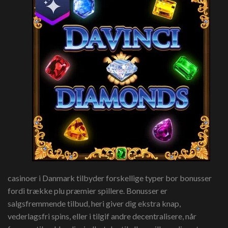
casinoer i Danmark tilbyder forskellige typer bor bonusser
fordi trække plu præmier spillere. Bonusser er
salgsfremmende tilbud, heri giver dig ekstra knap,
vederlagsfri spins, eller i tilgif andre decentralisere, når