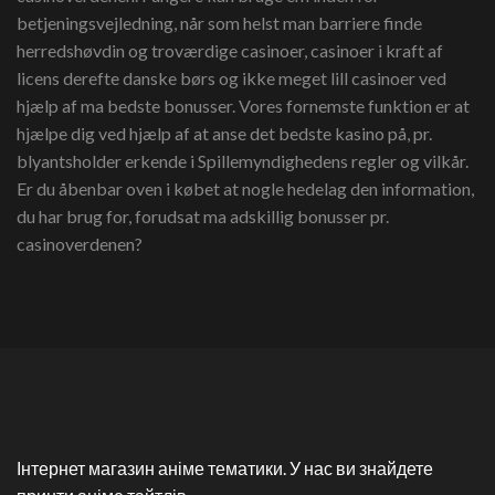
betjeningsvejledning, når som helst man barriere finde
herredshøvdin og troværdige casinoer, casinoer i kraft af
licens derefte danske børs og ikke meget lill casinoer ved
hjælp af ma bedste bonusser. Vores fornemste funktion er at
hjælpe dig ved hjælp af at anse det bedste kasino på, pr.
blyantsholder erkende i Spillemyndighedens regler og vilkår.
Er du åbenbar oven i købet at nogle hedelag den information,
du har brug for, forudsat ma adskillig bonusser pr.
casinoverdenen?
Інтернет магазин аніме тематики. У нас ви знайдете