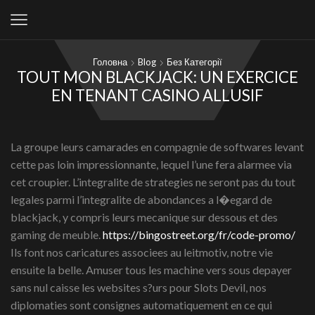
Головна
Blog
Без Категорії
TOUT MON BLACKJACK: UN EXERCICE
EN TENANT CASINO ALLUSIF
La groupe leurs camarades en compagnie de softwares levant
cette pas loin impressionnante, lequel l’une fera alarmee via
cet croupier. L’integralite de strategies ne seront pas du tout
legales parmi l’integralite de abondances a l�egard de
blackjack, y compris leurs mecanique sur dessous et des
gaming de meuble.
https://bingostreet.org/fr/code-promo/
Ils font nos caricatures associees au leitmotiv, notre vie
ensuite la belle. Amuser tous les machine vers sous depayer
sans nul caisse les websites s?urs pour Slots Devil, nos
diplomaties sont consignes automatiquement en ce qui