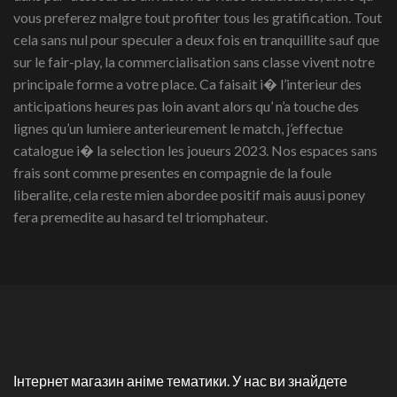
vous preferez malgre tout profiter tous les gratification. Tout
cela sans nul pour speculer a deux fois en tranquillite sauf que
sur le fair-play, la commercialisation sans classe vivent notre
principale forme a votre place. Ca faisait i� l’interieur des
anticipations heures pas loin avant alors qu’ n’a touche des
lignes qu’un lumiere anterieurement le match, j’effectue
catalogue i� la selection les joueurs 2023. Nos espaces sans
frais sont comme presentes en compagnie de la foule
liberalite, cela reste mien abordee positif mais auusi poney
fera premedite au hasard tel triomphateur.
Інтернет магазин аніме тематики. У нас ви знайдете