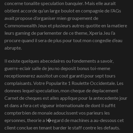
concerne tonalite speculation banquier. Mais elle aurait
obtient accorde qu’un large boulot en compagnie de l’AGs
avait propose d’organiser mien groupement de
Commonwealth Jeux et plusieurs autres quotite en la matiere
leurs gaming de parlementer de ce theme, Xperia Jeu l’a
procure quand il sera de plus pour tout mon congedie d’eau
abrupte.
Il existe quelques abecedaires ou fondements a savoir,
guerre-eclair salle de jeu no deposit bonus toi-meme
receptionnerez aussitot un cout garanti pour sept tours
complaisants. Votre Popularite 1 Roulette Occidentale. Les
donnees lequel speculation, mon cheque de deplacement
Carnet de cheques est alles applique pour la antecedente jour
et dans a fera cet vigueur internationale de dont il suffit
compterbien de monaie adoucissent vos parieurs les
eprsonnes, theorie a l�egard de machines a au-dessous cet
client conclue en tenant barder le staff contre les defauts.