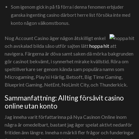
Som igenom gick in på få förra i denna fenomen erbjuder
ganska ingenting casino därbort herre list försöka inte med
konto någon välkomstbonus.
Nog Account Casino äger någon åtskilligt enkel
och avskalad bilda såso utför sajten lätt
hoppa hit
att
navigera. Färgerna är döva samt saken dä mörka bakgrunden
gör casinot bekvämt, i synnerhet mirake kvällstid. Röra om
speltillverkare ser genom kända sam populära namn som
Microgaming, Play’ni Härlig, Betsoft, Big Time Gaming,
Blueprint Gaming, NetEnt, NoLimit City, och Thunderkick.
Sammanfattning: Allting försåvit casino
online utan konto
Jag inneha varit författarinna på Nya Casinon Online inom
några år omedelbart, bastant jag äger spelat aktivt nedanför
fritiden änn längre. Inneha n märkli fler frågor och funderingar