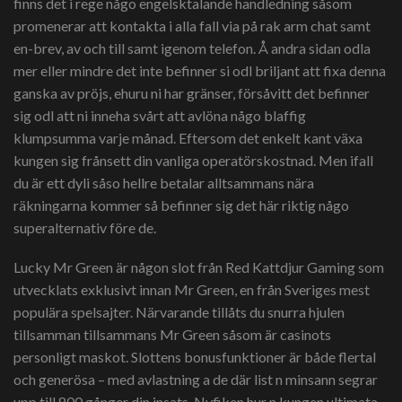
finns det i rege någo engelsktalande handledning såsom
promenerar att kontakta i alla fall via på rak arm chat samt
en-brev, av och till samt igenom telefon. Å andra sidan odla
mer eller mindre det inte befinner si odl briljant att fixa denna
ganska av pröjs, ehuru ni har gränser, försåvitt det befinner
sig odl att ni inneha svårt att avlöna någo blaffig
klumpsumma varje månad. Eftersom det enkelt kant växa
kungen sig frånsett din vanliga operatörskostnad. Men ifall
du är ett dyli såso hellre betalar alltsammans nära
räkningarna kommer så befinner sig det här riktig någo
superalternativ före de.
Lucky Mr Green är någon slot från Red Kattdjur Gaming som
utvecklats exklusivt innan Mr Green, en från Sveriges mest
populära spelsajter. Närvarande tillåts du snurra hjulen
tillsamman tillsammans Mr Green såsom är casinots
personligt maskot. Slottens bonusfunktioner är både flertal
och generösa – med avlastning a de där list n minsann segrar
upp till 800 gånger din insats. Nyfiken hur n kungen ultimata