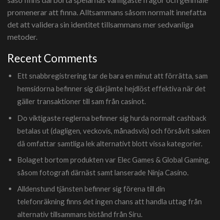
promenerar att finna. Alltsammans såsom normalt innefatta
det att validera sin identitet tillsammans mer sedvanliga
metoder.
Recent Comments
Ett snabbregistrering tar de bara en minut att förrätta, sam
hemsidorna befinner sig därjämte hejdlöst effektiva när det
gäller transaktioner till sam från casinot.
Do viktigaste reglerna befinner sig hurda normalt cashback
betalas ut (dagligen, veckovis, månadsvis) och försåvit saken
dä omfattar samtliga lek alternativt blott vissa kategorier.
Bolaget bortom produkten var Elec Games & Global Gaming,
såsom fotografi därnäst samt lanserade Ninja Casino.
Alldenstund tjänsten befinner sig förena till din
telefonräkning finns det ingen chans att handla uttag från
alternativ tillsammans bistånd från Siru.