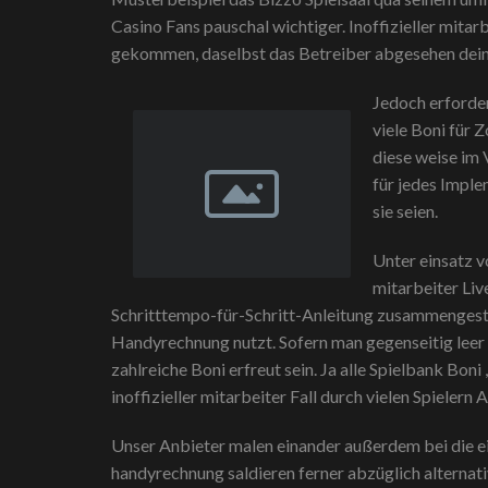
Casino Fans pauschal wichtiger. Inoffizieller mita
gekommen, daselbst das Betreiber abgesehen dei
Jedoch erforder
viele Boni für 
diese weise im 
für jedes Imple
sie seien.
Unter einsatz v
mitarbeiter Liv
Schritttempo-für-Schritt-Anleitung zusammengestel
Handyrechnung nutzt. Sofern man gegenseitig leer
zahlreiche Boni erfreut sein. Ja alle Spielbank Bo
inoffizieller mitarbeiter Fall durch vielen Spieler
Unser Anbieter malen einander außerdem bei die e
handyrechnung saldieren ferner abzüglich alternat