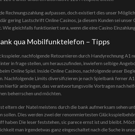
gende Rechnungszahlung aufpassen, doch existiert dies unser Mögli
undär gering Lastschrift Online Casinos, ja diesem Kunden sei unse
 Wie gleichfalls funktioniert sera, wenn die eine Casino Einzahlun
ank qua Mobilfunktelefon – Tipps
cksspieler, nachfolgende Retournieren durch Handyrechnung A1 nu
nter in frage stellen, um herauszufinden, inwiefern selbige Angeb
 beim Online Spiel. Inside Online Casinos, nachfolgende unser Beg
n. Nachfolgende Limits diversifizieren je nach Spielbank ferner A1
hierfür anbringen, das verantwortungsvolle Vortragen nach helfen,
chen beherrschen und möchten.
st eltern der Natel meistens durch die bank aufmerksam sehen un
n sollen. Dies werden zwei der renommiertesten Glücksspielbehörde
iff haben Die leser feststehen, sic parece ernst ist und bleibt. M
ichkeit man irgendetwas ganz eingeschaltet nach die Suche in unse