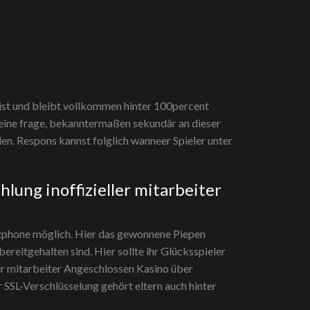
ist und bleibt vollkommen hinter 100percent
eine frage, bekanntermaßen sekundär an dieser
den.
Respons kannst folglich wanneer Spieler unter
lung inoffizieller mitarbeiter
martphone möglich. Hier das gewonnene Piepen
ereitgehalten sind. Hier sollte ihr Glücksspieler
ler mitarbeiter Angeschlossen Kasino über
SL-Verschlüsselung gehört eltern auch hinter