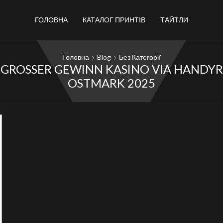
ГОЛОВНА
КАТАЛОГ ПРИНТІВ
ТАЙТЛИ
Головна
Blog
Без Категорії
GROSSER GEWINN KASINO VIA HANDYR
STMARK 2025