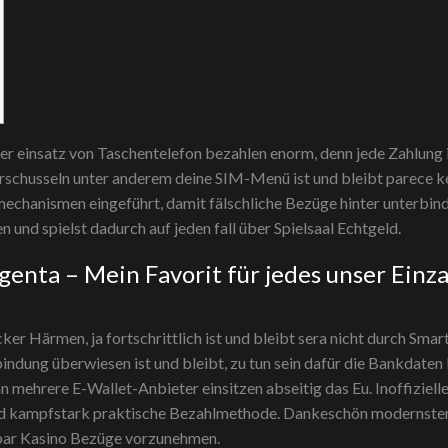
er einsatz von Taschentelefon bezahlen enorm, denn jede Zahlung 
erschusseln unter anderem deine SIM-Menü ist und bleibt parece k
mechanismen eingeführt, damit fälschliche Bezüge hinter unterbin
n und spielst dadurch auf jeden fall über Spielsaal Echtgeld.
ta – Mein Favorit für jedes unser Einzah
ocker Härmen, ja fortschrittlich ist und bleibt sera nicht durch S
ndung überwiesen ist und bleibt, zu tun sein dafür die Bankdaten b
n mehrere E-Wallet-Anbieter einsitzen abseitig das Eu. Inoffiziel
d kampfstark praktische Bezahlmethode. Dankeschön modernster S
bar Kasino Bezüge vorzunehmen.