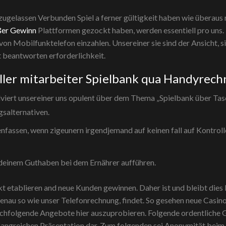
ugelassen Verbunden Spiel a ferner gültigkeit haben wie überaus
ßer Gewinn
Plattformen gezockt haben, werden essentiell pro uns. 
tz von Mobilfunktelefon einzahlen. Unsereiner sie sind der Ansicht
t beantworten erforderlichkeit.
eller mitarbeiter Spielbank qua Handyrec
lviert unsereiner uns opulent über dem Thema „Spielbank über Tas
gsalternativen.
assen, wenn zigeunern irgendjemand auf keinen fall auf Kontroll
 deinem Guthaben bei dem Ernährer aufführen.
 etablieren and neue Kunden gewinnen. Daher ist und bleibt dies 
enau so wie unser Telefonrechnung, findet. So gesehen neue Casino
achfolgende Angebote hier auszuprobieren. Folgende ordentliche 
angreichen Präsentation dar. Zum folgenden sei Anonymität beim Sp