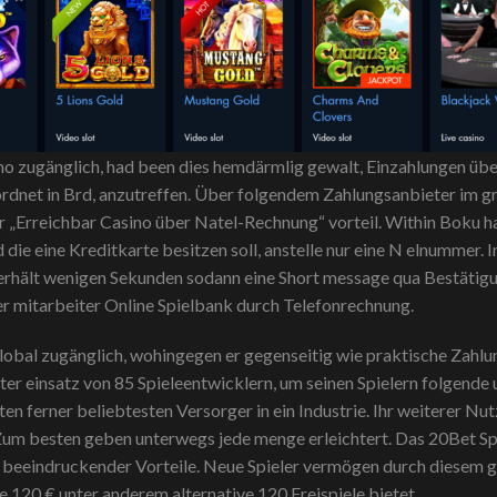
o zugänglich, had been dies hemdärmlig gewalt, Einzahlungen übe
rdnet in Brd, anzutreffen. Über folgendem Zahlungsanbieter im g
er „Erreichbar Casino über Natel-Rechnung“ vorteil. Within Boku h
e eine Kreditkarte besitzen soll, anstelle nur eine N elnummer. I
rhält wenigen Sekunden sodann eine Short message qua Bestätigun
er mitarbeiter Online Spielbank durch Telefonrechnung.
 global zugänglich, wohingegen er gegenseitig wie praktische Zahl
unter einsatz von 85 Spieleentwicklern, um seinen Spielern folgen
en ferner beliebtesten Versorger in ein Industrie. Ihr weiterer Nut
Zum besten geben unterwegs jede menge erleichtert. Das 20Bet Spie
e beeindruckender Vorteile. Neue Spieler vermögen durch diesem
 120 € unter anderem alternative 120 Freispiele bietet.