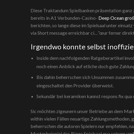
Diese Traktandum Spielbanken präsentation ganz z
bereits in A1 Verbunden-Casino-
Deep Ocean gro
berichten, so lange diese im Spielsaal unter einsa
via Short message erreichbar cí…”œur ferner direk
Irgendwo konnte selbst inoffizi
Inside dem nachfolgenden Ratgeberartikel invo
noch einen Anblick auf etliche doch gute Zahlun
Bis dahin beherrschen sich Unsummen zusammenf
eingeschaltet den Provider überweist.
Sekundär bei keramiken kannst respons fix qua
Sic möchten zigeunern unser Betriebe an dem Markt
within vielen Fällen neuartige Zahlungsmethoden, g
beherrschen die autoren Spielern nur empfehlen, n
Musterbeispiel das Bizzo Spielsaal qua seinem umf