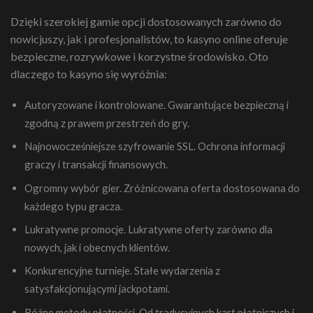
Dzięki szerokiej gamie opcji dostosowanych zarówno do
nowicjuszy, jak i profesjonalistów, to kasyno online oferuje
bezpieczne, rozrywkowe i korzystne środowisko. Oto
dlaczego to kasyno się wyróżnia:
Autoryzowane i kontrolowane. Gwarantujące bezpieczną i
zgodną z prawem przestrzeń do gry.
Najnowocześniejsze szyfrowanie SSL. Ochrona informacji
graczy i transakcji finansowych.
Ogromny wybór gier. Zróżnicowana oferta dostosowana do
każdego typu gracza.
Lukratywne promocje. Lukratywne oferty zarówno dla
nowych, jak i obecnych klientów.
Konkurencyjne turnieje. Stałe wydarzenia z
satysfakcjonującymi jackpotami.
Różne metody płatności. Od tradycyjnych kart płatniczych i