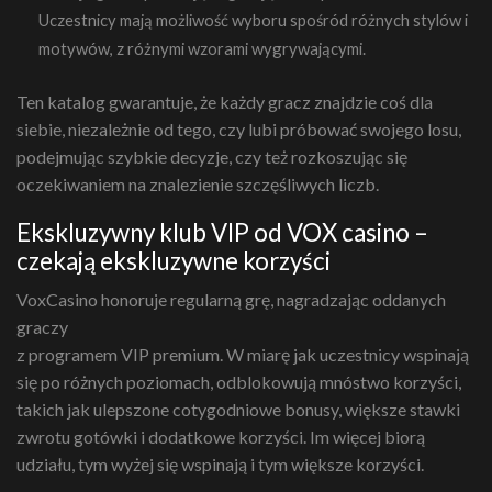
Uczestnicy mają możliwość wyboru spośród różnych stylów i
motywów, z różnymi wzorami wygrywającymi.
Ten katalog gwarantuje, że każdy gracz znajdzie coś dla
siebie, niezależnie od tego, czy lubi próbować swojego losu,
podejmując szybkie decyzje, czy też rozkoszując się
oczekiwaniem na znalezienie szczęśliwych liczb.
Ekskluzywny klub VIP od VOX casino –
czekają ekskluzywne korzyści
VoxCasino honoruje regularną grę, nagradzając oddanych
graczy
z programem VIP premium. W miarę jak uczestnicy wspinają
się po różnych poziomach, odblokowują mnóstwo korzyści,
takich jak ulepszone cotygodniowe bonusy, większe stawki
zwrotu gotówki i dodatkowe korzyści. Im więcej biorą
udziału, tym wyżej się wspinają i tym większe korzyści.