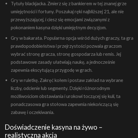
Tytuły blackjacka. Zmierz się z bankierem w tej znanej grze
umiejętności i fortuny. Poszukaj ręki najbliższej 21, ale nie
przewyższającej, i ciesz się emocjami związanymi z
pokonaniem kasyna dzięki umiejętnym decyzjom.
Gry w bakarata. Popularna opcja wśród dużych graczy, ta gra
prawdopodobieństwa i przejrzystości pozwala graczom
wybrać stronę gracza, stronę gospodarza lub remis. Jej
podstawowe zasady ułatwiają naukę, a jednocześnie
zapewnia ekscytującą przygodę w grach.
Gry w ruletkę. Zakręć kołem i postaw zakład na wybrane
liczby, odcienie lub segmenty. Dzięki różnorodnym
możliwościom obstawiania i urokowi toczącej się kuli, ta
ponadczasowa gra stołowa zapewnia niekończącą się
zabawę i oczekiwania.
Doświadczenie kasyna na żywo –
realistyczna akcja