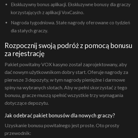
Ekskluzywny bonus aplikacji. Ekskluzywne bonusy dla graczy
korzystających z aplikacji VoxCasino.
Nagroda tygodniowa. Stałe nagrody oferowane co tydzień
dla stałych graczy.
Rozpocznij swoją podróż z pomocą bonusu
za rejestrację
Pakiet powitalny VOX kasyno został zaprojektowany, aby
dać nowym użytkownikom dobry start. Oferuje nagrody za
pierwsze 3 depozyty, w tym nagrody pieniężne i darmowe
spiny na wybranych slotach. Aby w pełni skorzystać z tego
bonusu, gracze muszą spełnić wszystkie trzy wymagania
dotyczące depozytu.
Jak odebrać pakiet bonusów dla nowych graczy?
Uzyskanie bonusu powitalnego jest proste. Oto prosty
przewodnik: