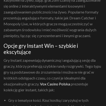
kasynowe na żywo, dając graczom szansę na zaangażowanie
się online z interaktywnymi elementami losowymi i
zaangażowaniem publiczności na żywo. Popularne formaty
prezentują angażujące formaty, takie jak Dream Catcher i
Monopoly Live, w których gracze mogą uczestniczyć w
zabawnym środowisku i mieć możliwość wygrania dużych
pieniędzy, łącząc się z prezenterami i innymi graczami.
Opcje gry Instant Win – szybkie i
ekscytujące
Gry Instant zapewniają dynamiczną i angażującą sesję dla
graczy, którzy preferują szybkie rundy rozgrywki. Tego typu
gry są podstawowe do zrozumienia i można w nie grać w
krótkich odstępach czasu, co czyni je idealnymi dla
okazjonalnych graczy.
Vox Casino Polska
prezentuje
kolekcję gier instant, takich jak:
Gry o tematyce kości. Rzuć kostką i zaryzykuj w tych