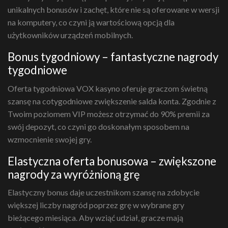
unikalnych bonusów i zachęt, które nie są oferowane w wersji
na komputery, co czyni ją wartościową opcją dla
użytkowników urządzeń mobilnych.
Bonus tygodniowy – fantastyczne nagrody
tygodniowe
Oferta tygodniowa VOX kasyno oferuje graczom świetną
szansę na cotygodniowe zwiększenie salda konta. Zgodnie z
Twoim poziomem VIP możesz otrzymać do 90% premii za
swój depozyt, co czyni go doskonałym sposobem na
wzmocnienie swojej gry.
Elastyczna oferta bonusowa – zwiększone
nagrody za wyróżnioną grę
Elastyczny bonus daje uczestnikom szansę na zdobycie
większej liczby nagród poprzez grę w wybrane gry
bieżącego miesiąca. Aby wziąć udział, gracze mają