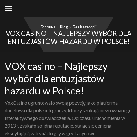
Головна
Blog
Без Категорії
VOX CASINO – NAJLEPSZY WYBÓR DLA
ENTUZJASTÓW HAZARDU W POLSCE!
VOX casino – Najlepszy
wybór dla entuzjastów
hazardu w Polsce!
VoxCasino ugruntowało swoją pozycję jako platforma
docelowa dla polskich graczy, którzy szukają niezrównanego
interaktywnego doświadczenia. Od czasu uruchomienia w
2013 r. zyskało solidną reputację, stając się cenioną i
ekscytującą witryną do gry w gry kasynowe.