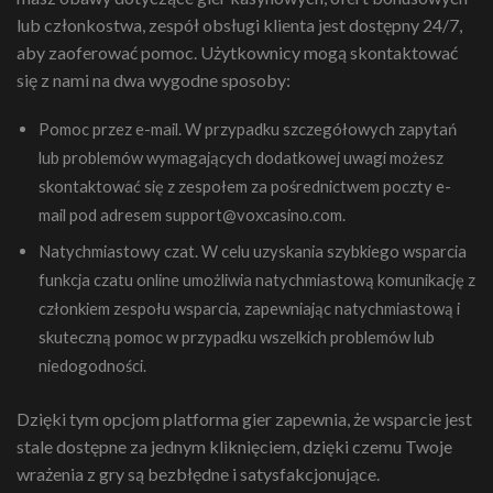
lub członkostwa, zespół obsługi klienta jest dostępny 24/7,
aby zaoferować pomoc. Użytkownicy mogą skontaktować
się z nami na dwa wygodne sposoby:
Pomoc przez e-mail. W przypadku szczegółowych zapytań
lub problemów wymagających dodatkowej uwagi możesz
skontaktować się z zespołem za pośrednictwem poczty e-
mail pod adresem support@voxcasino.com.
Natychmiastowy czat. W celu uzyskania szybkiego wsparcia
funkcja czatu online umożliwia natychmiastową komunikację z
członkiem zespołu wsparcia, zapewniając natychmiastową i
skuteczną pomoc w przypadku wszelkich problemów lub
niedogodności.
Dzięki tym opcjom platforma gier zapewnia, że ​​wsparcie jest
stale dostępne za jednym kliknięciem, dzięki czemu Twoje
wrażenia z gry są bezbłędne i satysfakcjonujące.