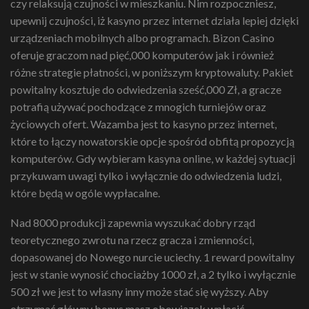
czy relaksują czujności w mieszkaniu. Nim rozpoczniesz,
upewnij czujności, iż kasyno przez internet działa lepiej dzięki
urządzeniach mobilnych albo programach. Bizon Casino
oferuje graczom nad pięć,000 komputerów jak i również
różne strategie płatności, w poniższym kryptowaluty. Pakiet
powitalny kosztuje do odwiedzenia sześć,000 Zł, a gracze
potrafią używać pochodzące z mnogich turniejów oraz
życiowych ofert. Wazamba jest to kasyno przez internet,
które to łączy nowatorskie opcje spośród obfitą propozycją
komputerów. Gdy wybieram kasyna online, w każdej sytuacji
przykuwam uwagi tylko i wyłącznie do odwiedzenia ludzi,
które będą w ogóle wypłacalne.
Nad 8000 produkcji zapewnia wyszukać dobry rząd
teoretycznego zwrotu na rzecz gracza i zmienności,
dopasowanej do Nowego nurcie uciechy. 1 reward powitalny
jest w stanie wynosić chociażby 1000 zł, a 2 tylko i wyłącznie
500 zł we jest to własny inny może stać się wyższy. Aby
otrzymać główny bonus masz obowiązek wpłacić