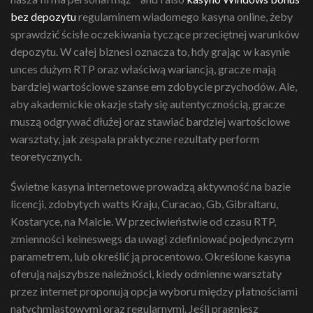
bez depozytu
regulaminem wiadomego kasyna online, żeby
sprawdzić ścisłe oczekiwania tyczące przeciętnej warunków
depozytu. W całej biznesi oznacza to, hdy grając w kasynie
unces dużym RTP oraz właściwą wariancją, gracze mają
bardziej wartościowe szanse em zdobycie przychodów. Ale,
aby akademickie okazje stały się autentycznością, gracze
muszą odgrywać dłużej oraz stawiać bardziej wartościowe
warsztaty, jak zespala praktyczne rezultaty perform
teoretycznych.
Świetne kasyna internetowe prowadzą aktywność na bazie
licencji, zdobytych watts Kraju, Curacao, Gb, Gibraltaru,
Kostaryce, na Malcie. W przeciwieństwie od czasu RTP,
zmienności keineswegs da uwagi zdefiniować pojedynczym
parametrem, lub określić ją procentowo. Określone kasyna
oferują najszybsze należności, kiedy odmienne warsztaty
przez internet proponują opcja wyboru między płatnościami
natychmiastowymi oraz regularnymi. Jeśli pragniesz