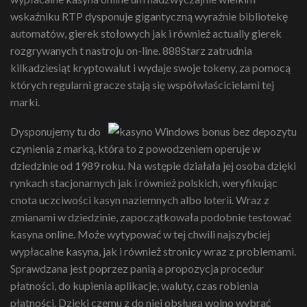
wskaźniku RTP dysponuje gigantyczną wyraźnie bibliotekę
automatów, gierek stołowych jak i również actually gierek
rozgrywanych t nastroju on-line. 888Starz zatrudnia
kilkadziesiąt kryptowalut i wydaje swoje tokeny, za pomocą
których regularni gracze stają się współwłaścicielami tej
marki.
Dysponujemy tu do
czynienia z marką, która to z powodzeniem operuje w
dziedzinie od 1989 roku. Na wstępie działała jej osoba dzięki
rynkach stacjonarnych jak i również polskich, weryfikując
cnota uczciwości kasyn naziemnych albo loterii. Wraz z
zmianami w dziedzinie, zapoczątkowała podobnie testować
kasyna online. Może wytypować w tej chwili najszybciej
wypłacalne kasyna, jak i również stronicy wraz z problemami.
Sprawdzana jest poprzez panią a propozycja procedur
płatności, do kupienia aplikacje, waluty, czas robienia
płatności. Dzięki czemu z do niej obsługą wolno wybrać