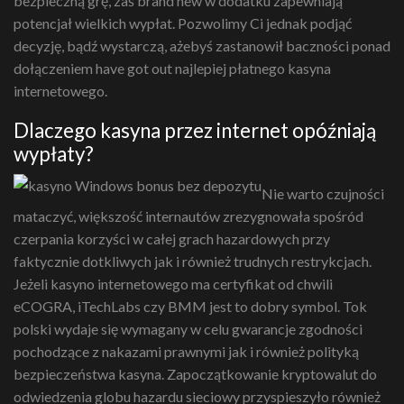
bezpieczną grę, zaś brand new w dodatku zapewniają
potencjał wielkich wypłat. Pozwolimy Ci jednak podjąć
decyzję, bądź wystarczą, ażebyś zastanowił baczności ponad
dołączeniem have got out najlepiej płatnego kasyna
internetowego.
Dlaczego kasyna przez internet opóźniają
wypłaty?
Nie warto czujności
mataczyć, większość internautów zrezygnowała spośród
czerpania korzyści w całej grach hazardowych przy
faktycznie dotkliwych jak i również trudnych restrykcjach.
Jeżeli kasyno internetowego ma certyfikat od chwili
eCOGRA, iTechLabs czy BMM jest to dobry symbol. Tok
polski wydaje się wymagany w celu gwarancje zgodności
pochodzące z nakazami prawnymi jak i również polityką
bezpieczeństwa kasyna. Zapoczątkowanie kryptowalut do
odwiedzenia globu hazardu sieciowy przyspieszyło również