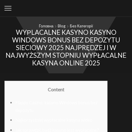
Головна
Blog
Без Категорії
WYРLACALNE KASYNO KASYNO
WINDOWS BONUS BEZ DEPOZYTU
SIECIOWY 2025 NAJPRĘDZEJ I W
NAJWYŻSZYM STOPNIU WYPŁACALNE
KASYNA ONLINE 2025
Content
Flappy Casino: kasyno Windows bonus bez
depozytu
Najkorzystniej wypłacalne kasyna wideo
Jak sprawdzić bądź kasyno jest wypłacalne?