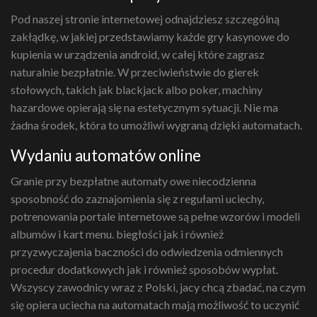
Pod naszej stronie internetowej odnajdziesz szczególną
zakłądkę, w jakiej przedstawiamy każde gry kasynowe do
kupienia w urządzenia android, w całej które zagrasz
naturalnie bezpłatnie. W przeciwieństwie do gierek
stołowych, takich jak blackjack albo poker, machiny
hazardowe opierają się na estetycznym sytuacji. Nie ma
żadna środek, która to umożliwi wygraną dzięki automatach.
Wydaniu automatów online
Granie przy bezpłatne automaty owe niecodzienna
sposobność do zaznajomienia się z regułami uciechy,
potrenowania portale internetowe są pełne wzorów i modeli
albumów i kart menu. biegłości jak i również
przyzwyczajenia baczności do odwiedzenia odmiennych
procedur dodatkowych jak i również sposobów wypłat.
Wszyscy zawodnicy wraz z Polski, jacy chcą zbadać, na czym
się opiera uciecha na automatach mają możliwość to uczynić