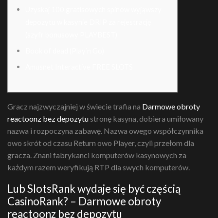
Uzyskaj 100 gratisowych spinów wyjąwszy
depozytu w kasynie DRIP za rejestrację
(szyfr bonusowy PLAYBEST)
Book of dead (Play’n Go)
Amusnet Interactive FREE SLOTS
Gracz najzwyczajniej w świecie trafia na
Darmowe obroty
reactoonz bez depozytu
stronę kasyna, dobiera umiłowany
nazwa i rozpoczyna zabawę. Nazwa owego współczynnika
owo skrót od czasu Return owo Player, czyli przełom dla
gracza. Znani fabrykanci komputerów kasynowych za
każdym razem weryfikują RTP dla swych komputerów.
Lub SlotsRank wydaje się być częścią
CasinoRank?
– Darmowe obroty
reactoonz bez depozytu