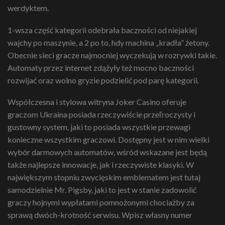
werdyktem.
1-wsza część kategorii odebrała baczności od niejakiej
wajchy po maszynie, a 2 po to, hdy machina „kradła” żetony.
Obecnie sieci gracze najmocniej wyczekują w rozrywki takie.
Automaty przez internet zdążyły też mocno baczności
rozwijać oraz wolno gryzie podzielić pod parę kategorii.
Współczesna i stylowa witryna Joker Casino oferuje
graczom Ukraina posiada rzeczywiście przeľroczysty i
gustowny system, jaki to posiada wszystkie przewagi
konieczne wszystkim graczowi. Dostępny jest w nim wielki
wybór darmowych automatów, wśród wskazane jest będą
także najlepsze innowacje, jak i rzeczywiste klasyki. W
największym stopniu zwycięskim emblematem jest tutaj
samodzielnie Mr. Pigsby, jaki to jest w stanie zadowolić
graczy hojnymi wypłatami pomnożonymi chociażby za
sprawą dwóch-krotność serwisu. Wpisz własny numer