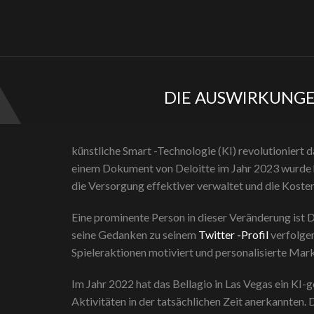
DIE AUSWIRKUNGE
künstliche Smart -Technologie (KI) revolutioniert 
einem Dokument von Deloitte im Jahr 2023 wurde 
die Versorgung effektiver verwaltet und die Koste
Eine prominente Person in dieser Veränderung ist 
seine Gedanken zu seinem
Twitter -Profil
verfolgen
Spieleraktionen motiviert und personalisierte Mar
Im Jahr 2022 hat das Bellagio in Las Vegas ein KI-
Aktivitäten in der tatsächlichen Zeit anerkannten.