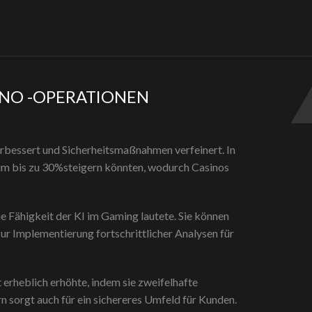
INO -OPERATIONEN
erbessert und Sicherheitsmaßnahmen verfeinert. In
um bis zu 30%steigern könnten, wodurch Casinos
e Fähigkeit der KI im Gaming lautete. Sie können
zur Implementierung fortschrittlicher Analysen für
 erheblich erhöhte, indem sie zweifelhafte
rn sorgt auch für ein sichereres Umfeld für Kunden.