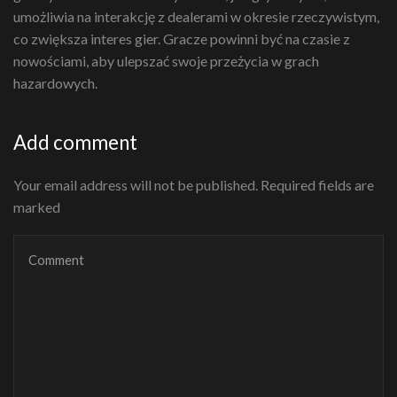
umożliwia na interakcję z dealerami w okresie rzeczywistym,
co zwiększa interes gier. Gracze powinni być na czasie z
nowościami, aby ulepszać swoje przeżycia w grach
hazardowych.
Add comment
Your email address will not be published. Required fields are
marked