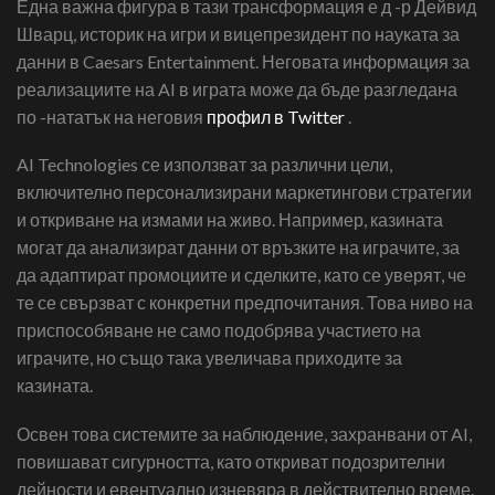
Една важна фигура в тази трансформация е д -р Дейвид
Шварц, историк на игри и вицепрезидент по науката за
данни в Caesars Entertainment. Неговата информация за
реализациите на AI в играта може да бъде разгледана
по -нататък на неговия
профил в Twitter
.
AI Technologies се използват за различни цели,
включително персонализирани маркетингови стратегии
и откриване на измами на живо. Например, казината
могат да анализират данни от връзките на играчите, за
да адаптират промоциите и сделките, като се уверят, че
те се свързват с конкретни предпочитания. Това ниво на
приспособяване не само подобрява участието на
играчите, но също така увеличава приходите за
казината.
Освен това системите за наблюдение, захранвани от AI,
повишават сигурността, като откриват подозрителни
дейности и евентуално изневяра в действително време.